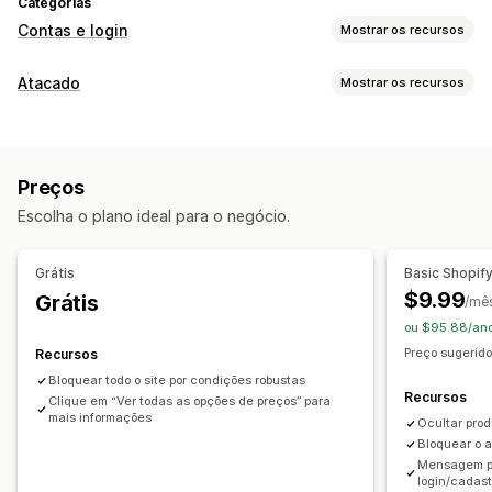
Categorias
Contas e login
Mostrar os recursos
Gestão de conta
Atacado
Mostrar os recursos
Link de ativação
Opções de preços
Controle de acesso
Bloqueio de preço
Login de atacado
Restringir acesso
Ocultar conteúdo
Bloquear páginas
Preços
Gerenciamento de pedidos
Proteção por senha
Link secreto
Regras personalizadas
Escolha o plano ideal para o negócio.
Visibilidade do produto
Grátis
Basic Shopif
$9.99
Grátis
/mê
ou $95.88/ano
Preço sugerido
Recursos
Bloquear todo o site por condições robustas
Recursos
Clique em “Ver todas as opções de preços” para
mais informações
Ocultar prod
Bloquear o a
Mensagem pe
login/cadast