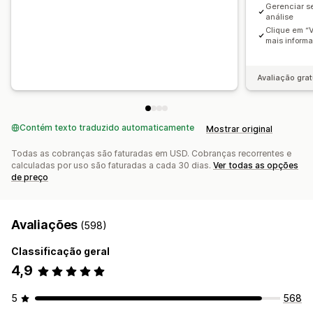
Gerenciar s
análise
Clique em “V
mais inform
Avaliação grat
Contém texto traduzido automaticamente
Mostrar original
Todas as cobranças são faturadas em USD. Cobranças recorrentes e
calculadas por uso são faturadas a cada 30 dias.
Ver todas as opções
de preço
Avaliações
(598)
Classificação geral
4,9
5
568