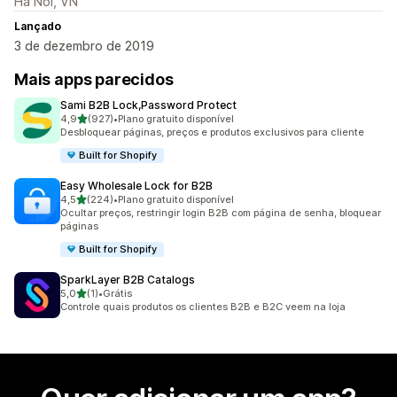
Ha Noi, VN
Lançado
3 de dezembro de 2019
Mais apps parecidos
Sami B2B Lock,Password Protect
de 5 estrelas
4,9
(927)
•
Plano gratuito disponível
927 avaliações ao todo
Desbloquear páginas, preços e produtos exclusivos para cliente
Built for Shopify
Easy Wholesale Lock for B2B
de 5 estrelas
4,5
(224)
•
Plano gratuito disponível
224 avaliações ao todo
Ocultar preços, restringir login B2B com página de senha, bloquear
páginas
Built for Shopify
SparkLayer B2B Catalogs
de 5 estrelas
5,0
(1)
•
Grátis
1 avaliações ao todo
Controle quais produtos os clientes B2B e B2C veem na loja