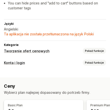
You can hide prices and "add to cart" buttons based on
customer tags
Języki
Angielski
Ta aplikacja nie została przetłumaczona na język Polski
Kategorie
Tworzenie ofert cenowych
Pokaż funkcje
Reguły cenowe
Konta i login
Pokaż funkcje
Ukrywanie ceny
Kontrola dostępu
Dostosowanie
Ukrywanie treści
Wyświetlanie niestandardowe
Wielojęzyczne
Ceny
Niestandardowe linki
Wybierz plan najlepiej dopasowany do potrzeb firmy.
Powiadomienia
Basic Plan
Premium Pla
Aktualizacje wyceny