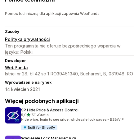
Pomoc techniczną dla aplikacji zapewnia WebPanda.
Zasoby
Polityka prywatności
Ten programista nie oferuje bezpośredniego wsparcia w
języku: Polski.
Deweloper
WebPanda
Istriei nr 28, bl 42 sc 1 RO39451340, Bucharest, B, 031948, RO
Wprowadzenie na rynek
14 kwiecień 2021
Więcej podobnych aplikacji
SP Hide Price & Access Control
na 5 gwiazdek
5,0
(51)
•
Gratis
Łączna liczba recenzji: 51
Hide price, login to see price, wholesale lock pages - B2B/VIP
Built for Shopify
Wholesale Lock Manager: B2B