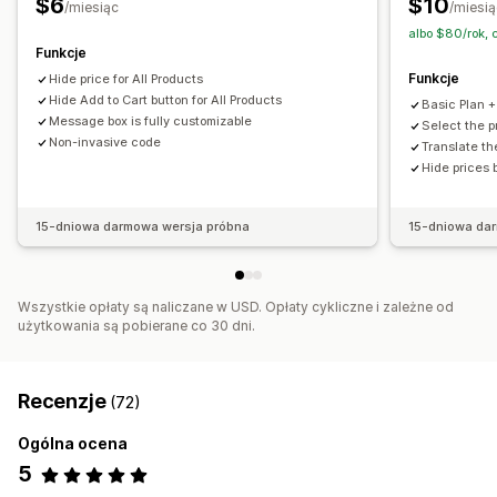
$6
$10
/miesiąc
/miesią
albo $80/rok,
Funkcje
Funkcje
Hide price for All Products
Hide Add to Cart button for All Products
Basic Plan +
Message box is fully customizable
Select the p
Non-invasive code
Translate t
Hide prices
15-dniowa darmowa wersja próbna
15-dniowa da
Wszystkie opłaty są naliczane w USD. Opłaty cykliczne i zależne od
użytkowania są pobierane co 30 dni.
Recenzje
(72)
Ogólna ocena
5