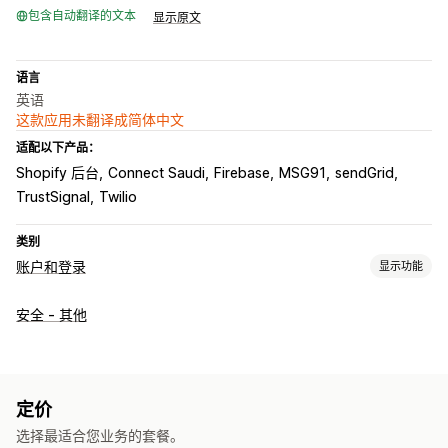
包含自动翻译的文本
显示原文
语言
英语
这款应用未翻译成简体中文
适配以下产品：
Shopify 后台
Connect Saudi
Firebase
MSG91
sendGrid
TrustSignal
Twilio
类别
账户和登录
显示功能
客户登录
安全 - 其他
社交登录
多因素认证
电子邮件验证
短信验证
一次性密码 (OTP)
账户管理
个人资料
注册表单
自定义字段
定价
选择最适合您业务的套餐。
访问控制