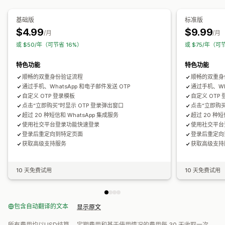
密码保护
基础版
标准版
$4.99
$9.99
/月
/月
或 $50/年（可节省 16%）
或 $75/年（可
特色功能
特色功能
顺畅的双重身份验证流程
顺畅的双重身
通过手机、WhatsApp 和电子邮件发送 OTP
通过手机、Wh
自定义 OTP 登录模板
自定义 OTP
点击“立即购买”时显示 OTP 登录弹出窗口
点击“立即购买
超过 20 种短信和 WhatsApp 集成服务
超过 20 种短
使用社交平台登录功能快速登录
使用社交平台
登录后重定向到特定页面
登录后重定向
获取高级支持服务
获取高级支持
10 天免费试用
10 天免费试用
包含自动翻译的文本
显示原文
所有费用均以USD结算。 定期费用和基于使用情况的费用每 30 天收取一次。