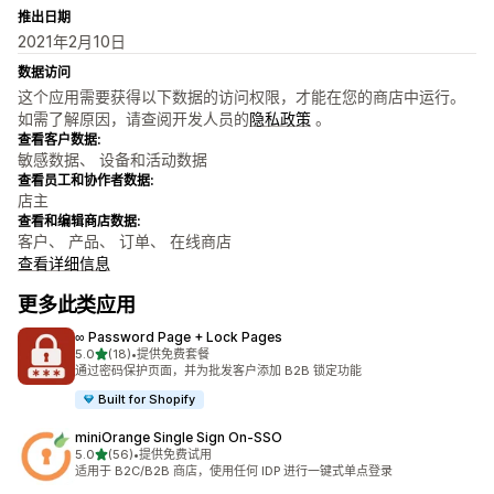
推出日期
2021年2月10日
数据访问
这个应用需要获得以下数据的访问权限，才能在您的商店中运行。
如需了解原因，请查阅开发人员的
隐私政策
。
查看客户数据:
敏感数据、 设备和活动数据
查看员工和协作者数据:
店主
查看和编辑商店数据:
客户、 产品、 订单、 在线商店
查看详细信息
更多此类应用
∞ Password Page + Lock Pages
星（满分 5 星）
5.0
(18)
•
提供免费套餐
总共 18 条评论
通过密码保护页面，并为批发客户添加 B2B 锁定功能
Built for Shopify
miniOrange Single Sign On‑SSO
星（满分 5 星）
5.0
(56)
•
提供免费试用
总共 56 条评论
适用于 B2C/B2B 商店，使用任何 IDP 进行一键式单点登录