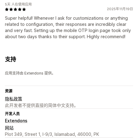
5天 人在使用应用
2025年11月19日
Super helpful! Whenever I ask for customizations or anything
related to configuration, their responses are incredibly clear
and very fast. Setting up the mobile OTP login page took only
about two days thanks to their support. Highly recommend!
支持
应用支持由 Extendons 提供。
资源
隐私政策
此开发者不提供直接的简体中文支持。
开发人员
Extendons
网站
Plot 349, Street 1, I-9/3, Islamabad, 46000, PK