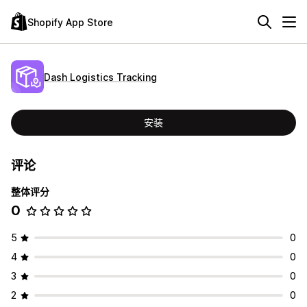
Shopify App Store
Dash Logistics Tracking
安装
评论
整体评分
0
5
0
4
0
3
0
2
0