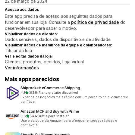
22 de março de 2024
Acesso aos dados
Este app precisa de acesso aos seguintes dados para
funcionar em sua loja. Consulte a
política de privacidade
do
desenvolvedor para saber o motivo.
Visualizar dados de clientes:
Dados sensíveis, dados de dispositivo e de atividade
Visualizar dados de membros da equipe e colaboradores:
Titular da loja
Ver e editar dados da loja:
Clientes, produtos, pedidos, Loja virtual
Ver informações
Mais apps parecidos
Shiprocket: eCommerce Shipping
de 5 estrelas
4,1
(631)
•
Plano gratuito disponível
631 avaliações ao todo
Expanda os negócios mais rápido com um parceiro de e-commerce
confiável
Amazon MCF and Buy with Prime
de 5 estrelas
3,6
(74)
•
Grátis para instalar
74 avaliações ao todo
Use o estoque da Amazon para oferecer entregas rápidas e
confiáveis
Shopify Fulfillment Network