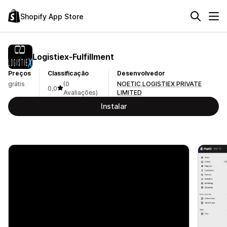
Shopify App Store
Logistiex‑Fulfillment
Preços
Classificação
Desenvolvedor
grátis
(0
NOETIC LOGISTIEX PRIVATE
0,0
Avaliações)
LIMITED
Instalar