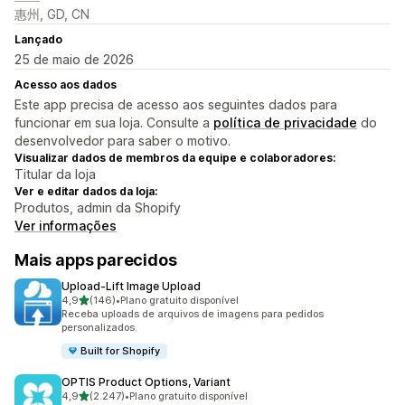
惠州, GD, CN
Lançado
25 de maio de 2026
Acesso aos dados
Este app precisa de acesso aos seguintes dados para
funcionar em sua loja. Consulte a
política de privacidade
do
desenvolvedor para saber o motivo.
Visualizar dados de membros da equipe e colaboradores:
Titular da loja
Ver e editar dados da loja:
Produtos, admin da Shopify
Ver informações
Mais apps parecidos
Upload‑Lift Image Upload
de 5 estrelas
4,9
(146)
•
Plano gratuito disponível
146 avaliações ao todo
Receba uploads de arquivos de imagens para pedidos
personalizados.
Built for Shopify
OPTIS Product Options, Variant
de 5 estrelas
4,9
(2.247)
•
Plano gratuito disponível
2247 avaliações ao todo