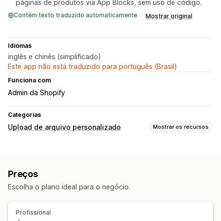
páginas de produtos via App Blocks, sem uso de código.
Contém texto traduzido automaticamente
Mostrar original
Idiomas
inglês e chinês (simplificado)
Este app não está traduzido para português (Brasil)
Funciona com
Admin da Shopify
Categorias
Upload de arquivo personalizado
Mostrar os recursos
Tipos de arquivo
PNG
JPEG
PDF
Imagens
Preços
Gerenciamento de arquivos
Escolha o plano ideal para o negócio.
Recorte de imagem
Rotação de imagem
Otimização de imagens
Campos personalizados
Profissional
Pré-visualização
Download de arquivo
Impressão