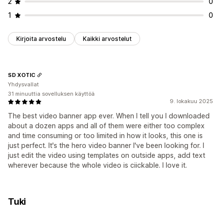
2
0
1
0
Kirjoita arvostelu
Kaikki arvostelut
SD XOTIC
Yhdysvallat
31 minuuttia sovelluksen käyttöä
9. lokakuu 2025
The best video banner app ever. When I tell you I downloaded
about a dozen apps and all of them were either too complex
and time consuming or too limited in how it looks, this one is
just perfect. It's the hero video banner I've been looking for. I
just edit the video using templates on outside apps, add text
wherever because the whole video is ciickable. I love it.
Tuki