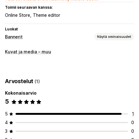
Toimii seuraavan kanssa:
Online Store
Theme editor
Luokat
Bannerit
Näytä ominaisuudet
Bannerin tyyppi
Kuvat ja media – muu
Ilmoituspalkki
Useat ilmoitukset
Tuotesivu
Mainostava
Mukautukset
Bannerin sijainti
Linkit ja painikkeet
Taustat
Väri ja fontti
Arvostelut
(1)
Mukautettu CSS-koodi
Mobiiliresponsiivisuus
Kokonaisarvio
Kohdentaminen käytöksen perusteella
5
5
1
4
0
3
0