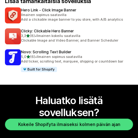
Lisää tämänkaltaisia sovelluksia
Hero Link ‑ Click Image Banner
Ilmainen sopimus saatavilla
Add a clickable image banner to you store, with A/B analytics
Clicky: Clickable Hero Banner
/ 5 tähteä
3,3
(8)
•
Ilmainen kokeilu saatavilla
8 arvostelua yhteensä
Clickable Image and Video Banner, and Banner Scheduler
Novo: Scrolling Text Builder
/ 5 tähteä
5,0
(6)
•
Ilmainen sopimus saatavilla
6 arvostelua yhteensä
Add ticker, scrolling text, marquee, shipping or countdown bar
Built for Shopify
Haluatko lisätä
sovelluksen?
Kokeile Shopifyta ilmaiseksi kolmen päivän ajan