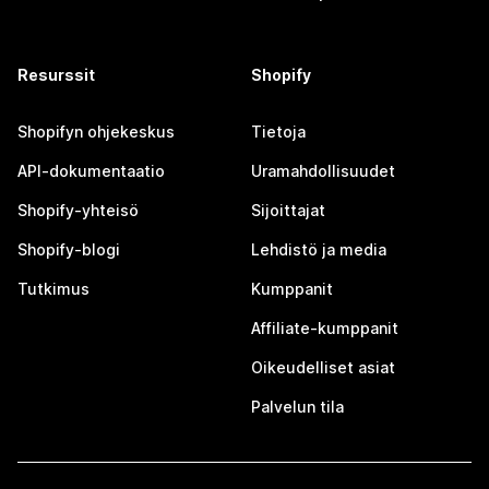
Resurssit
Shopify
Shopifyn ohjekeskus
Tietoja
API-dokumentaatio
Uramahdollisuudet
Shopify-yhteisö
Sijoittajat
Shopify-blogi
Lehdistö ja media
Tutkimus
Kumppanit
Affiliate-kumppanit
Oikeudelliset asiat
Palvelun tila