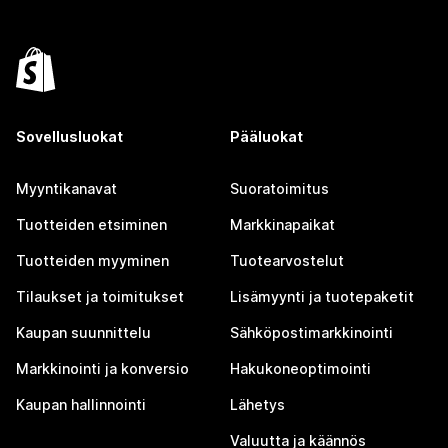
Sovellusluokat
Pääluokat
Myyntikanavat
Suoratoimitus
Tuotteiden etsiminen
Markkinapaikat
Tuotteiden myyminen
Tuotearvostelut
Tilaukset ja toimitukset
Lisämyynti ja tuotepaketit
Kaupan suunnittelu
Sähköpostimarkkinointi
Markkinointi ja konversio
Hakukoneoptimointi
Kaupan hallinnointi
Lähetys
Valuutta ja käännös