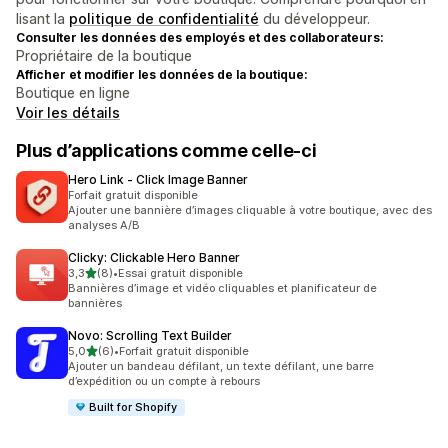
lisant la
politique de confidentialité
du développeur.
Consulter les données des employés et des collaborateurs:
Propriétaire de la boutique
Afficher et modifier les données de la boutique:
Boutique en ligne
Voir les détails
Plus d’applications comme celle-ci
Hero Link ‑ Click Image Banner
Forfait gratuit disponible
Ajouter une bannière d’images cliquable à votre boutique, avec des
analyses A/B
Clicky: Clickable Hero Banner
étoile(s) sur 5
3,3
(8)
•
Essai gratuit disponible
8 avis au total
Bannières d’image et vidéo cliquables et planificateur de
bannières
Novo: Scrolling Text Builder
étoile(s) sur 5
5,0
(6)
•
Forfait gratuit disponible
6 avis au total
Ajouter un bandeau défilant, un texte défilant, une barre
d’expédition ou un compte à rebours
Built for Shopify