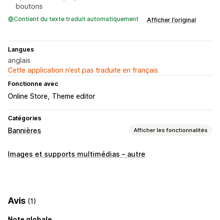
boutons
Contient du texte traduit automatiquement
Afficher l’original
Langues
anglais
Cette application n’est pas traduite en français
Fonctionne avec
Online Store
Theme editor
Catégories
Bannières
Afficher les fonctionnalités
Type de bannière
Images et supports multimédias – autre
Barre d’annonce
Annonce multiple
Page de produit
Promotionnel
Personnalisation
Avis
(1)
Position de bannière
Liens et boutons
Arrière-plans
Note globale