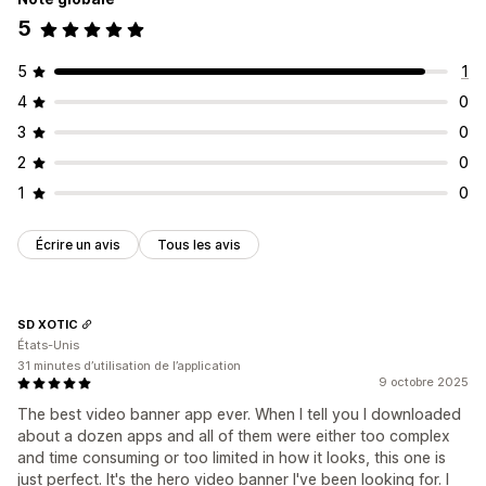
Couleur et police
CSS personnalisées
5
Optimisation pour le format mobile
Ciblage du comportement
5
1
4
0
3
0
2
0
1
0
Écrire un avis
Tous les avis
SD XOTIC
États-Unis
31 minutes d’utilisation de l’application
9 octobre 2025
The best video banner app ever. When I tell you I downloaded
about a dozen apps and all of them were either too complex
and time consuming or too limited in how it looks, this one is
just perfect. It's the hero video banner I've been looking for. I