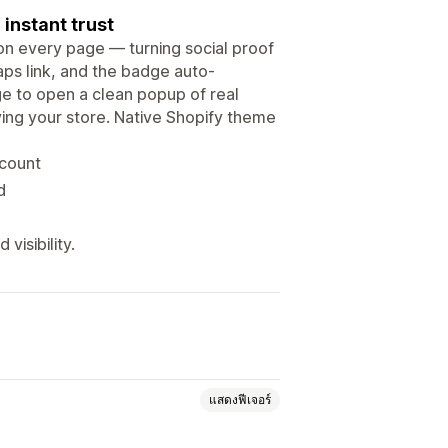
instant trust
 on every page — turning social proof
aps link, and the badge auto-
ge to open a clean popup of real
ving your store. Native Shopify theme
 count
d
visibility.
แสดงฟีเจอร์