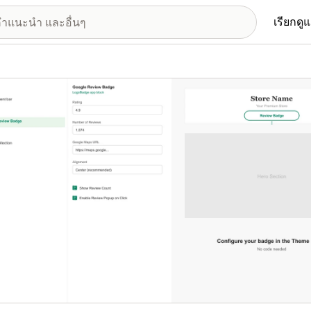
เรียกดู
อรีรูปภาพที่แสดง