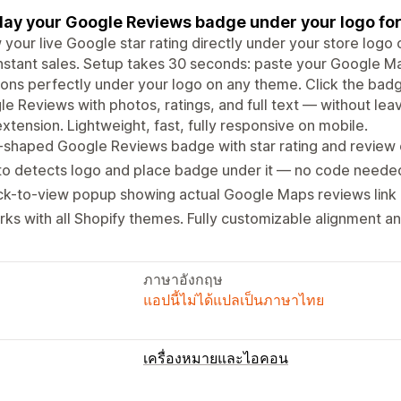
lay your Google Reviews badge under your logo for 
your live Google star rating directly under your store logo
instant sales. Setup takes 30 seconds: paste your Google M
ions perfectly under your logo on any theme. Click the bad
e Reviews with photos, ratings, and full text — without lea
xtension. Lightweight, fast, fully responsive on mobile.
l-shaped Google Reviews badge with star rating and review
to detects logo and place badge under it — no code neede
ck-to-view popup showing actual Google Maps reviews link
ks with all Shopify themes. Fully customizable alignment and 
ภาษาอังกฤษ
แอปนี้ไม่ได้แปลเป็นภาษาไทย
เครื่องหมายและไอคอน
ประเภทไอคอน