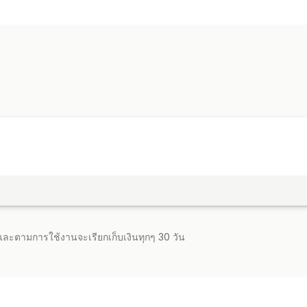
ที่กำหนดเอง
การปรับแต่ง
เส้นขอบ
ตำแหน่งไอคอน
การจัดตำแหน่งด้วยตนเอง
จำและตามการใช้งานจะเรียกเก็บเงินทุกๆ 30 วัน