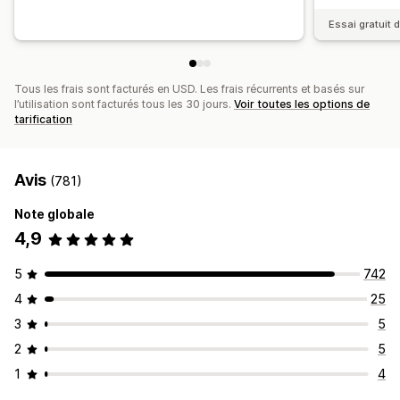
Essai gratuit d
Tous les frais sont facturés en USD. Les frais récurrents et basés sur
l’utilisation sont facturés tous les 30 jours.
Voir toutes les options de
tarification
Avis
(781)
Note globale
4,9
5
742
4
25
3
5
2
5
1
4