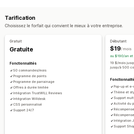
Types de programmes
Programmes de récompenses
Adhésions
Niveaux VIP
Tarification
Parrainages
Abonnements
Programmes de jeux
Choisissez le forfait qui convient le mieux à votre entreprise.
Programmes personnalisés
Récompenses que vous pouvez offrir
Gratuit
Débutant
Points
Réductions
Coupons
Récompenses POS
$19
Gratuite
/ mois
Expédition gratuite
Produits gratuits
ou $190/an et
Accès en exclusivité
Avantages pour les abonnés
19 $/mois jus
Fonctionnalités
jusqu’à 500 c
Événements
Services
Récompenses personnalisées
50 commandes/mois
Programme de points
Fonctionnalit
Programme de parrainage
Pop-up et e-
Offres à durée limitée
Thème et st
Intégration TrustWILL Reviews
Support mult
Intégration Willdesk
Activité du
CSS personnalisé
Récompenses
Support 24/7
Récompenses
Intégration
Support Sho