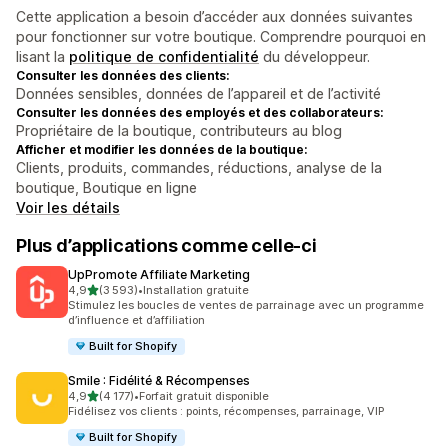
Cette application a besoin d’accéder aux données suivantes
pour fonctionner sur votre boutique. Comprendre pourquoi en
lisant la
politique de confidentialité
du développeur.
Consulter les données des clients:
Données sensibles, données de l’appareil et de l’activité
Consulter les données des employés et des collaborateurs:
Propriétaire de la boutique, contributeurs au blog
Afficher et modifier les données de la boutique:
Clients, produits, commandes, réductions, analyse de la
boutique, Boutique en ligne
Voir les détails
Plus d’applications comme celle-ci
UpPromote Affiliate Marketing
étoile(s) sur 5
4,9
(3 593)
•
Installation gratuite
3593 avis au total
Stimulez les boucles de ventes de parrainage avec un programme
d’influence et d’affiliation
Built for Shopify
Smile : Fidélité & Récompenses
étoile(s) sur 5
4,9
(4 177)
•
Forfait gratuit disponible
4177 avis au total
Fidélisez vos clients : points, récompenses, parrainage, VIP
Built for Shopify