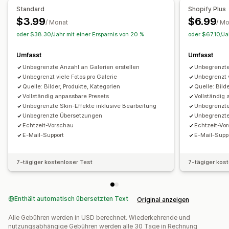
Mehrere Sprachen
Standard
Shopify Plus
$3.99
$6.99
/ Monat
/ M
oder $38.30/Jahr mit einer Ersparnis von 20 %
oder $67.10/Ja
Umfasst
Umfasst
Unbegrenzte Anzahl an Galerien erstellen
Unbegrenzte
Unbegrenzt viele Fotos pro Galerie
Unbegrenzt v
Quelle: Bilder, Produkte, Kategorien
Quelle: Bild
Vollständig anpassbare Presets
Vollständig
Unbegrenzte Skin-Effekte inklusive Bearbeitung
Unbegrenzte
Unbegrenzte Übersetzungen
Unbegrenzt
Echtzeit-Vorschau
Echtzeit-Vo
E-Mail-Support
E-Mail-Supp
7-tägiger kostenloser Test
7-tägiger kos
Enthält automatisch übersetzten Text
Original anzeigen
Alle Gebühren werden in USD berechnet. Wiederkehrende und
nutzungsabhängige Gebühren werden alle 30 Tage in Rechnung