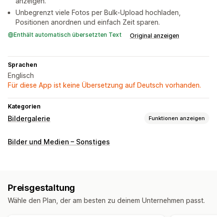
anzeigen.
Unbegrenzt viele Fotos per Bulk-Upload hochladen,
Positionen anordnen und einfach Zeit sparen.
Enthält automatisch übersetzten Text
Original anzeigen
Sprachen
Englisch
Für diese App ist keine Übersetzung auf Deutsch vorhanden.
Kategorien
Bildergalerie
Funktionen anzeigen
Galeriearten
Bilder und Medien – Sonstiges
Lookbook
Masonry
Raster
Reihe
Liste
Schieber
Anpassung
Benutzerdefinierte Stile
Benutzerdefiniertes CSS
Preisgestaltung
Symbolposition
Drag-&-Drop-Editor
Bildgrößenänderung
Wähle den Plan, der am besten zu deinem Unternehmen passt.
Schwebeeffekte
Responsivität für Mobilgeräte