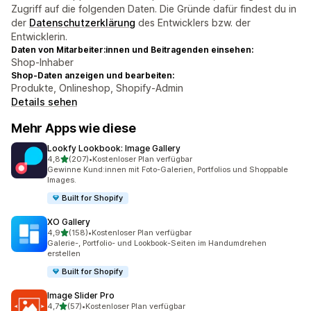
Zugriff auf die folgenden Daten. Die Gründe dafür findest du in
der
Datenschutzerklärung
des Entwicklers bzw. der
Entwicklerin.
Daten von Mitarbeiter:innen und Beitragenden einsehen:
Shop-Inhaber
Shop-Daten anzeigen und bearbeiten:
Produkte, Onlineshop, Shopify-Admin
Details sehen
Mehr Apps wie diese
Lookfy Lookbook: Image Gallery
von 5 Sternen
4,8
(207)
•
Kostenloser Plan verfügbar
207 Rezensionen insgesamt
Gewinne Kund:innen mit Foto-Galerien, Portfolios und Shoppable
Images.
Built for Shopify
XO Gallery
von 5 Sternen
4,9
(158)
•
Kostenloser Plan verfügbar
158 Rezensionen insgesamt
Galerie-, Portfolio- und Lookbook-Seiten im Handumdrehen
erstellen
Built for Shopify
Image Slider Pro
von 5 Sternen
4,7
(57)
•
Kostenloser Plan verfügbar
57 Rezensionen insgesamt