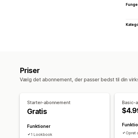
Funge
Katego
Priser
Vælg det abonnement, der passer bedst til din vir
Starter-abonnement
Basic-
$4.9
Gratis
Funkti
Funktioner
Opret o
1 Lookbook