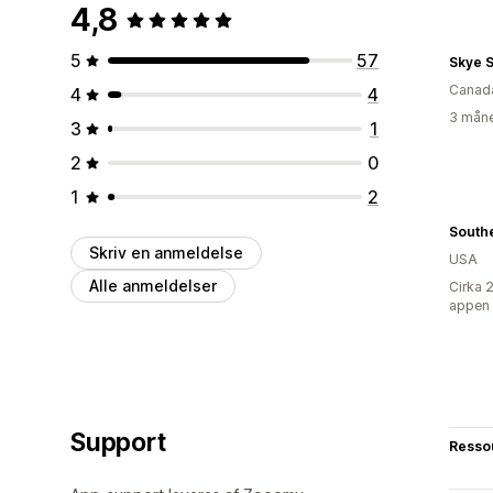
4,8
5
57
Skye 
Canad
4
4
3 måne
3
1
2
0
1
2
South
Skriv en anmeldelse
USA
Alle anmeldelser
Cirka 
appen
Support
Resso