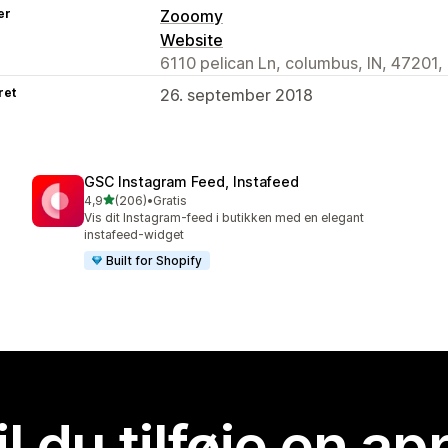
er
Zooomy
Website
6110 pelican Ln, columbus, IN, 47201,
ret
26. september 2018
GSC Instagram Feed, Instafeed
ud af 5 stjerner
4,9
(206)
•
Gratis
206 anmeldelser i alt
Vis dit Instagram-feed i butikken med en elegant
instafeed-widget
Built for Shopify
il du tilføje en ap