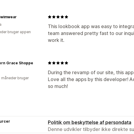
Swimwear
a
This lookbook app was easy to integr
der bruger appen
team answered pretty fast to our inqu
work it.
ern Grace Shoppe
During the revamp of our site, this ap
2 måneder bruger
Love all the apps by this developer! Ad
so much!
urcer
Politik om beskyttelse af persondata
Denne udvikler tilbyder ikke direkte s