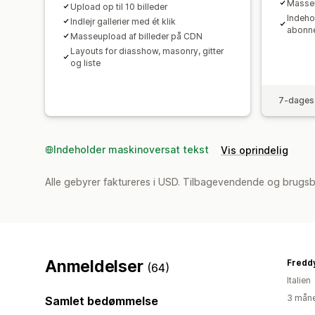
Masseu
Upload op til 10 billeder
Indehol
Indlejr gallerier med ét klik
abonn
Masseupload af billeder på CDN
Layouts for diasshow, masonry, gitter
og liste
7-dages 
Indeholder maskinoversat tekst
Vis oprindelig
Alle gebyrer faktureres i USD. Tilbagevendende og brugs
Anmeldelser
Fredd
(64)
Italien
3 måne
Samlet bedømmelse