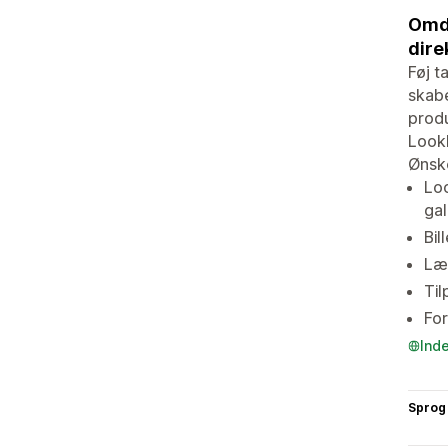
Omda
dire
Føj t
skabe
produ
Lookb
Ønske
Loo
gal
Bil
Læ
Til
For
Ind
Sprog