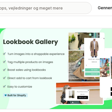
Gennem
ri med udvalgte billeder