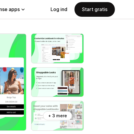
se apps
Log ind
Start gratis
+ 3 mere