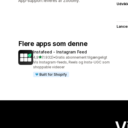
App-support leveres af Zooomy.
Udvikl
Lance
Flere apps som denne
Instafeed ‑ Instagram Feed
ud af 5 stjerner
4,9
(1.932)
•
Gratis abonnement tilgængeligt
1932 anmeldelser i alt
Vis Instagram-feeds, Reels og Insta-UGC som
shoppable videoer
Built for Shopify
V