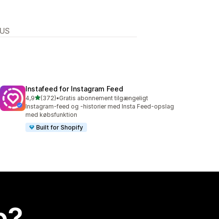
 US
Instafeed for Instagram Feed
ud af 5 stjerner
4,9
(372)
•
Gratis abonnement tilgængeligt
372 anmeldelser i alt
Instagram-feed og -historier med Insta Feed-opslag
med købsfunktion
Built for Shopify
p?