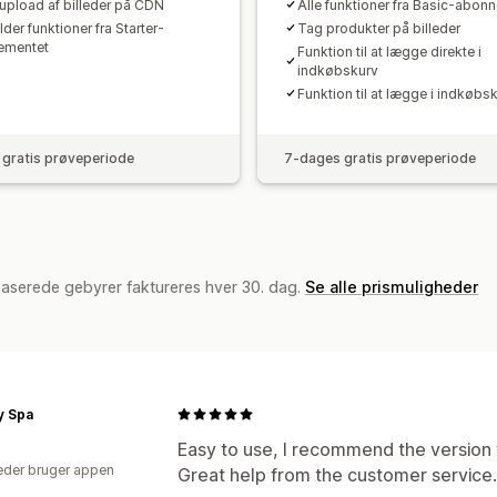
pload af billeder på CDN
Alle funktioner fra Basic-abon
der funktioner fra Starter-
Tag produkter på billeder
ementet
Funktion til at lægge direkte i
indkøbskurv
Funktion til at lægge i indkøbs
gratis prøveperiode
7-dages gratis prøveperiode
baserede gebyrer faktureres hver 30. dag.
Se alle prismuligheder
y Spa
Easy to use, I recommend the version 
der bruger appen
Great help from the customer service.