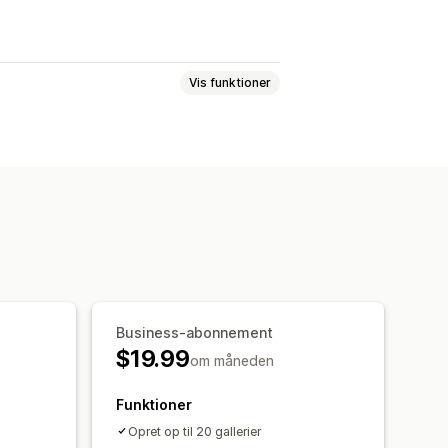
Vis funktioner
htbox
Portefølje
Murværk
Gitter
g af ikon
Masseupload
s med købsmulighed
Business-abonnement
$19.99
om måneden
Funktioner
Opret op til 20 gallerier