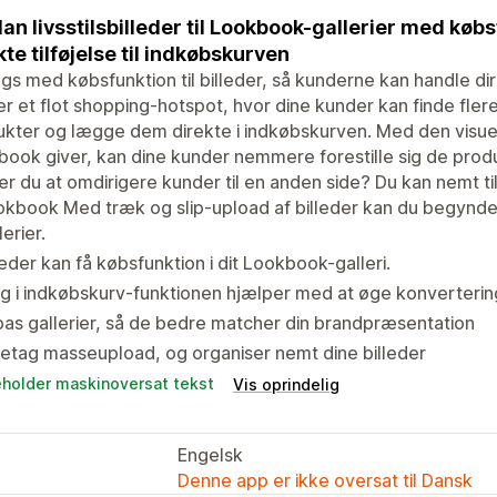
n livsstilsbilleder til Lookbook-gallerier med køb
kte tilføjelse til indkøbskurven
ags med købsfunktion til billeder, så kunderne kan handle di
r et flot shopping-hotspot, hvor dine kunder kan finde fl
kter og lægge dem direkte i indkøbskurven. Med den visue
ook giver, kan dine kunder nemmere forestille sig de produk
r du at omdirigere kunder til en anden side? Du kan nemt tilfø
kbook Med træk og slip-upload af billeder kan du begynde
lerier.
leder kan få købsfunktion i dit Lookbook-galleri.
g i indkøbskurv-funktionen hjælper med at øge konverteri
pas gallerier, så de bedre matcher din brandpræsentation
etag masseupload, og organiser nemt dine billeder
eholder maskinoversat tekst
Vis oprindelig
Engelsk
Denne app er ikke oversat til Dansk