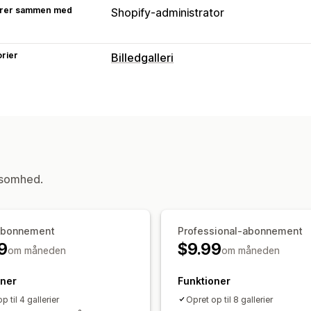
rer sammen med
Shopify-administrator
rier
Billedgalleri
Gallerityper
Karrusel
Køb looket
Lookbooks
Lig
Liste
Slider
Tilpasning
Tilpasset stil
Tilpasset CSS
Placerin
ksomhed.
Billedtekster
Dynamisk på mobil
Tag
Deling på sociale medier
abonnement
Professional-abonnement
9
$9.99
om måneden
om måneden
oner
Funktioner
p til 4 gallerier
Opret op til 8 gallerier