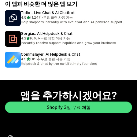
이 앱과 비슷한 더 많은 앱 보기
Tidio ‑ Live Chat & AI Chatbot
별 5개 중
4.8
(1,247)
•
무료 플랜 사용 가능
총 리뷰 1247개
Help shoppers instantly with live chat and AI-powered support.
Gorgias: AI, Helpdesk & Chat
별 5개 중
4.2
(616)
•
무료 체험 이용 가능
총 리뷰 616개
Instantly resolve support inquiries and grow your business.
Commslayer: AI Helpdesk & Chat
별 5개 중
4.9
(188)
•
무료 플랜 사용 가능
총 리뷰 188개
Helpdesk & chat by the ex-Lifetimely founders
앱을 추가하시겠어요?
Shopify 3일 무료 체험