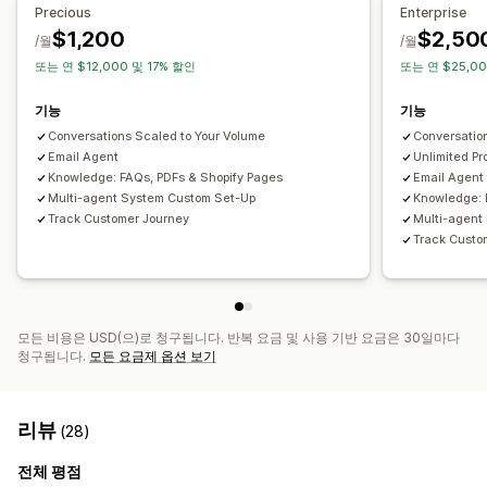
주문 업데이트
교차 판매
상향 판매
Precious
Enterprise
통합 받은 편지함
자동-할당
규칙 기반 트리거
고객 불만 처리
$1,200
$2,50
/월
/월
맞춤 설정
태그 지정
주문 추적
사용자 지정 알림
피드백 설문 조사
또는 연 $12,000 및 17% 할인
또는 연 $25,00
색상 및 글꼴
이모티콘 및 스티커
채팅 창
업무 시간
여러 언어
멀티스토어
분석
보고서
환영 메시지
채팅 버튼
태그 지정
채팅 할당
채팅 흐름
기능
기능
에이전트 아바타
Conversations Scaled to Your Volume
Conversatio
Email Agent
Unlimited Pr
Knowledge: FAQs, PDFs & Shopify Pages
Email Agent
Multi-agent System Custom Set-Up
Knowledge: 
Track Customer Journey
Multi-agent
Track Custo
모든 비용은 USD(으)로 청구됩니다. 반복 요금 및 사용 기반 요금은 30일마다
청구됩니다.
모든 요금제 옵션 보기
리뷰
(28)
전체 평점