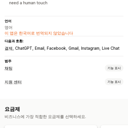
need a human touch
언어
영어
이 앱은 한국어로 번역되지 않았습니다
다음과 호환:
결제
ChatGPT
Email
Facebook
Gmail
Instagram
Live Chat
범주
채팅
기능 표시
실시간 메시지 전달
지원 센터
기능 표시
AI 챗봇
실시간 채팅
이메일 채팅
소셜 미디어
파일 업로드
채널
여러 언어
실시간 번역
푸시 알림
행동 추적
에이전트 분석
이메일
실시간 채팅
챗봇
소셜 미디어
셀프서비스
지원 센터
암호화
고객 분석 정보
요금제
연락처 양식
FAQ
자동 응답
비즈니스에 가장 적합한 요금제를 선택하세요.
워크플로 자동화
카트 복구
할인
FAQ
인사말
추천 제품
빠른 응답
리뷰 요청
자동-응답
응답 템플릿
AI 응답
AI 요약
티켓 발행