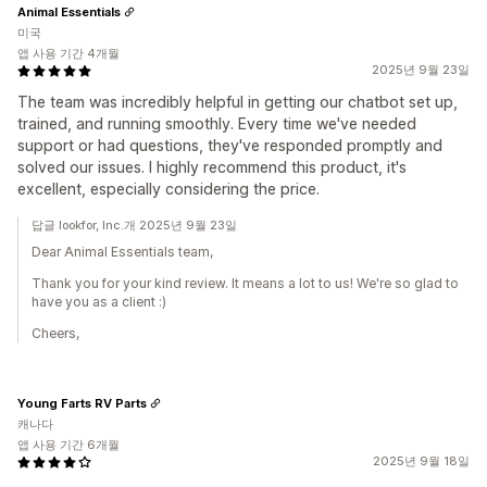
Animal Essentials
미국
앱 사용 기간 4개월
2025년 9월 23일
The team was incredibly helpful in getting our chatbot set up,
trained, and running smoothly. Every time we've needed
support or had questions, they've responded promptly and
solved our issues. I highly recommend this product, it's
excellent, especially considering the price.
답글 lookfor, Inc.개 2025년 9월 23일
Dear Animal Essentials team,
Thank you for your kind review. It means a lot to us! We're so glad to
have you as a client :)
Cheers,
Young Farts RV Parts
캐나다
앱 사용 기간 6개월
2025년 9월 18일