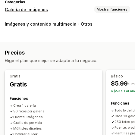
Categorías
Galería de imágenes
Mostrar funciones
Tipos de galerías
Imágenes y contenido multimedia - Otros
Carrusel
Collage
Compra el estilo
Catálogo
Lightbox
Portafolio
Masonry
Cuadrícula
Fila
Lista
Presentación
Video
UGC
Precios
Personalización
Elige el plan que mejor se adapte a tu negocio.
Estilos personalizados
CSS personalizado
Subida masiva
Editor de arrastrar y soltar
Descripciones
SEO
Gratis
Básico
Zoom en imágenes
Efectos de desplazamiento
$5.99
Gratis
al 
Adaptación a dispositivos móviles
Etiquetas comprables
o $53.91 al añ
Múltiples idiomas
Funciones
Funciones
Crea 1 galería
Todo lo del p
50 fotos por galería
Crea 10 gale
Fuente: imágenes
250 fotos po
Gratis de por vida
Fuente: prod
Múltiples diseños
Plantillas p
Comprar el look