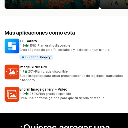
Más aplicaciones como esta
XO Gallery
de 5 estrellas
4.9
(158)
•
Plan gratis disponible
158 reseñas en total
Crea páginas de galería, portafolio y lookbook en un minuto
Built for Shopify
Image Slider Pro
de 5 estrellas
4.7
(57)
•
Plan gratis disponible
57 reseñas en total
Sube imágenes para crear presentaciones de logotipos, carruseles
o banners
Enorm Image gallery + Video
de 5 estrellas
4.9
(230)
•
Plan gratis disponible
230 reseñas en total
Crea una hermosa galería para que tu tienda destaque
¿Quieres agregar una