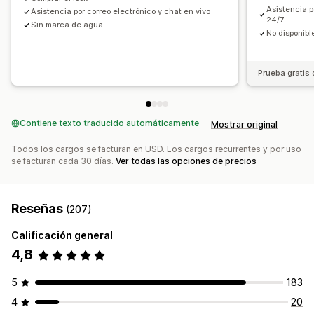
Asistencia p
Asistencia por correo electrónico y chat en vivo
24/7
Sin marca de agua
No disponibl
Prueba gratis 
Contiene texto traducido automáticamente
Mostrar original
Todos los cargos se facturan en USD. Los cargos recurrentes y por uso
se facturan cada 30 días.
Ver todas las opciones de precios
Reseñas
(207)
Calificación general
4,8
5
183
4
20