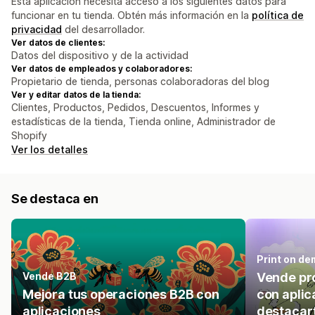
Esta aplicación necesita acceso a los siguientes datos para
funcionar en tu tienda. Obtén más información en la
política de
privacidad
del desarrollador.
Ver datos de clientes:
Datos del dispositivo y de la actividad
Ver datos de empleados y colaboradores:
Propietario de tienda, personas colaboradoras del blog
Ver y editar datos de la tienda:
Clientes, Productos, Pedidos, Descuentos, Informes y
estadísticas de la tienda, Tienda online, Administrador de
Shopify
Ver los detalles
Se destaca en
Print on d
Vende B2B
Vende pr
Mejora tus operaciones B2B con
con aplic
aplicaciones
destacar