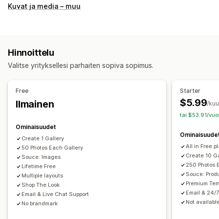
Galleriatyypit
Kuvat ja media – muu
Karuselli
Kollaasi
Shop the look
Lookbook
Lightbox
Portfolio
Masonry
Ruudukko
Rivi
Luettelo
Liukusäädin
Video
UGC
Hinnoittelu
Mukautukset
Valitse yrityksellesi parhaiten sopiva sopimus.
Mukautetut tyylit
Mukautettu CSS-koodi
Joukkolataus (siirto)
Vedä ja pudota -editori
Otsikot
Free
Starter
Hakukoneoptimointi
Kuvan zoomaus
Hover-efektit
$5.99
Ilmainen
/ku
Mobiiliresponsiivisuus
Ostoa tarjoavat tunnisteet
tai $53.91/vuo
Monikielisyys
Ominaisuudet
Ominaisuude
Create 1 Gallery
All in Free p
50 Photos Each Gallery
Create 10 Ga
Souce: Images
250 Photos 
Lifetime Free
Souce: Produ
Multiple layouts
Premium Tem
Shop The Look
Email & 24/7
Email & Live Chat Support
Not available
No brandmark