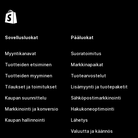
Sovellusluokat
Pääluokat
Myyntikanavat
Suoratoimitus
Tuotteiden etsiminen
Markkinapaikat
Tuotteiden myyminen
Tuotearvostelut
Tilaukset ja toimitukset
Lisämyynti ja tuotepaketit
Kaupan suunnittelu
Sähköpostimarkkinointi
Markkinointi ja konversio
Hakukoneoptimointi
Kaupan hallinnointi
Lähetys
Valuutta ja käännös