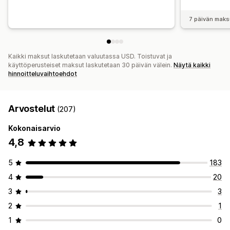
7 päivän maks
Kaikki maksut laskutetaan valuutassa USD. Toistuvat ja
käyttöperusteiset maksut laskutetaan 30 päivän välein.
Näytä kaikki
hinnoitteluvaihtoehdot
Arvostelut
(207)
Kokonaisarvio
4,8
5
183
4
20
3
3
2
1
1
0