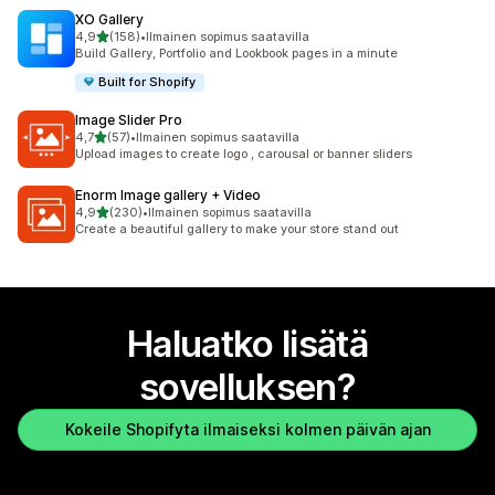
XO Gallery
/ 5 tähteä
4,9
(158)
•
Ilmainen sopimus saatavilla
158 arvostelua yhteensä
Build Gallery, Portfolio and Lookbook pages in a minute
Built for Shopify
Image Slider Pro
/ 5 tähteä
4,7
(57)
•
Ilmainen sopimus saatavilla
57 arvostelua yhteensä
Upload images to create logo , carousal or banner sliders
Enorm Image gallery + Video
/ 5 tähteä
4,9
(230)
•
Ilmainen sopimus saatavilla
230 arvostelua yhteensä
Create a beautiful gallery to make your store stand out
Haluatko lisätä
sovelluksen?
Kokeile Shopifyta ilmaiseksi kolmen päivän ajan