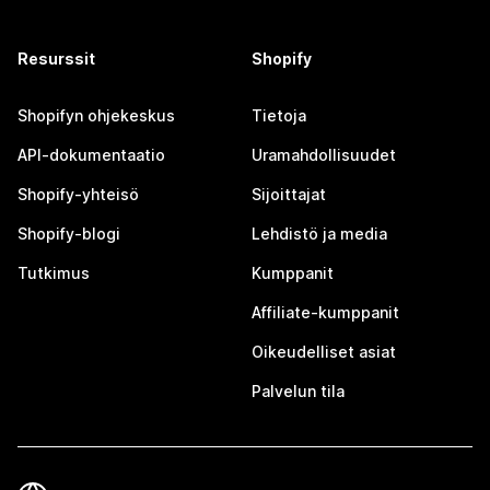
Resurssit
Shopify
Shopifyn ohjekeskus
Tietoja
API-dokumentaatio
Uramahdollisuudet
Shopify-yhteisö
Sijoittajat
Shopify-blogi
Lehdistö ja media
Tutkimus
Kumppanit
Affiliate-kumppanit
Oikeudelliset asiat
Palvelun tila