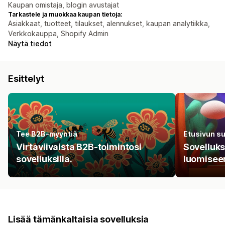
Kaupan omistaja, blogin avustajat
Tarkastele ja muokkaa kaupan tietoja:
Asiakkaat, tuotteet, tilaukset, alennukset, kaupan analytiikka,
Verkkokauppa, Shopify Admin
Näytä tiedot
Esittelyt
Tee B2B-myyntiä
Etusivun su
Virtaviivaista B2B-toimintosi
Sovelluks
sovelluksilla.
luomisee
Lisää tämänkaltaisia sovelluksia