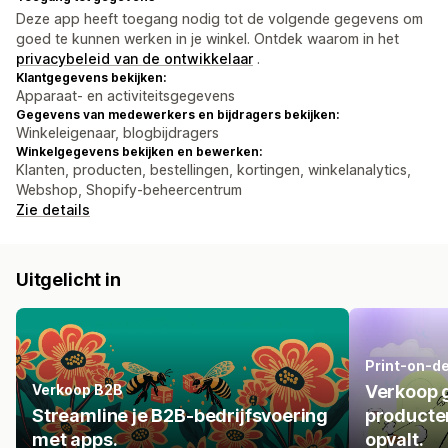
Deze app heeft toegang nodig tot de volgende gegevens om
goed te kunnen werken in je winkel. Ontdek waarom in het
privacybeleid van de ontwikkelaar
.
Klantgegevens bekijken:
Apparaat- en activiteitsgegevens
Gegevens van medewerkers en bijdragers bekijken:
Winkeleigenaar, blogbijdragers
Winkelgegevens bekijken en bewerken:
Klanten, producten, bestellingen, kortingen, winkelanalytics,
Webshop, Shopify-beheercentrum
Zie details
Uitgelicht in
Print-on-d
Verkoop B2B
Verkoop 
Streamline je B2B-bedrijfsvoering
producte
met apps.
opvalt.