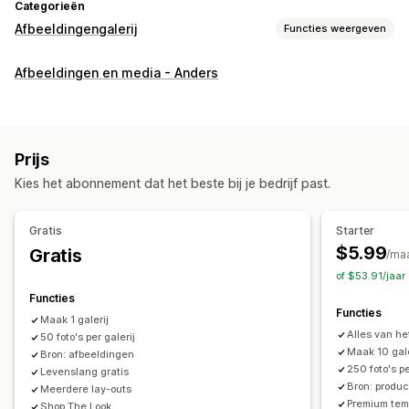
Categorieën
Afbeeldingengalerij
Functies weergeven
Gallerijtypen
Afbeeldingen en media - Anders
Carrousel
Collage
Shop de look
Lookbook
Lightbox
Portfolio
Masonry
Grid
Rij
Lijst
Schuifregelaar
Video
UGC
Prijs
Aanpassing
Kies het abonnement dat het beste bij je bedrijf past.
Aangepaste stijlen
Aangepaste CSS
Bulkupload
Drag-and-drop-editor
Onderschriften
SEO
Gratis
Starter
Inzoomen op afbeelding
Zweefeffecten
$5.99
Gratis
/ma
Mobiel responsief
Shoppable tags
Meerdere talen
of $53.91/jaa
Functies
Functies
Maak 1 galerij
Alles van h
50 foto's per galerij
Maak 10 gal
Bron: afbeeldingen
250 foto's pe
Levenslang gratis
Bron: produc
Meerdere lay-outs
Premium tem
Shop The Look