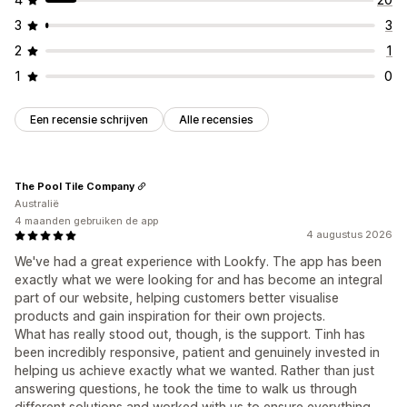
3
3
2
1
1
0
Een recensie schrijven
Alle recensies
The Pool Tile Company
Australië
4 maanden gebruiken de app
4 augustus 2026
We've had a great experience with Lookfy. The app has been
exactly what we were looking for and has become an integral
part of our website, helping customers better visualise
products and gain inspiration for their own projects.
What has really stood out, though, is the support. Tinh has
been incredibly responsive, patient and genuinely invested in
helping us achieve exactly what we wanted. Rather than just
answering questions, he took the time to walk us through
different solutions and worked with us to ensure everything