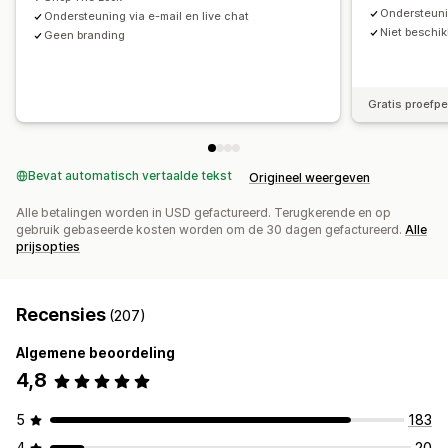
Ondersteunin
Ondersteuning via e-mail en live chat
Niet beschik
Geen branding
Gratis proefp
Bevat automatisch vertaalde tekst
Origineel weergeven
Alle betalingen worden in USD gefactureerd. Terugkerende en op
gebruik gebaseerde kosten worden om de 30 dagen gefactureerd.
Alle
prijsopties
Recensies
(207)
Algemene beoordeling
4,8
5
183
4
20