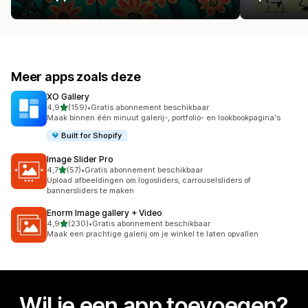
Meer apps zoals deze
XO Gallery
van 5 sterren
4,9
(159)
•
Gratis abonnement beschikbaar
159 recensies in totaal
Maak binnen één minuut galerij-, portfolio- en lookbookpagina's
Built for Shopify
Image Slider Pro
van 5 sterren
4,7
(57)
•
Gratis abonnement beschikbaar
57 recensies in totaal
Upload afbeeldingen om logosliders, carrouselsliders of
bannersliders te maken
Enorm Image gallery + Video
van 5 sterren
4,9
(230)
•
Gratis abonnement beschikbaar
230 recensies in totaal
Maak een prachtige galerij om je winkel te laten opvallen
Wil je een app toevoegen?