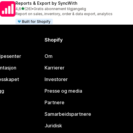
Reports & Export by SyncWith
av 5 stjerner
4,6
(26)
•
Gratis abonnement tilgjengelig
Totalt 26 omtaler
Report on sales, inventory, order & data export, analytics
Built for Shopify
Shopify
lpesenter
Om
ntasjon
Karrierer
lesskapet
Investorer
gg
Presse og media
Partnere
Samarbeidspartnere
Juridisk