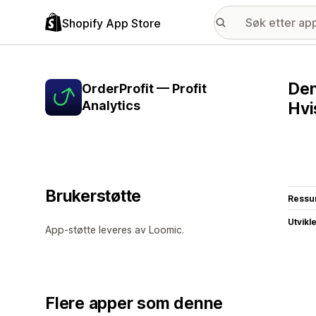
Shopify App Store
Den
OrderProfit — Profit
Analytics
Hvi
Brukerstøtte
Ressu
Utvikl
App-støtte leveres av Loomic.
Flere apper som denne