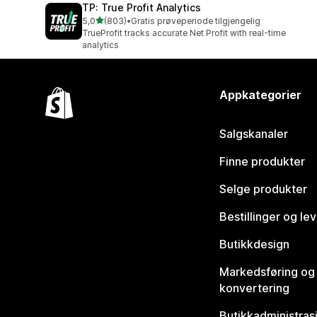
TP: True Profit Analytics
av 5 stjerner
5,0
(803)
•
Gratis prøveperiode tilgjengelig
Totalt 803 omtaler
TrueProfit tracks accurate Net Profit with real-time
analytics
Appkategorier
Salgskanaler
Finne produkter
Selge produkter
Bestillinger og le
Butikkdesign
Markedsføring og
konvertering
Butikkadministras