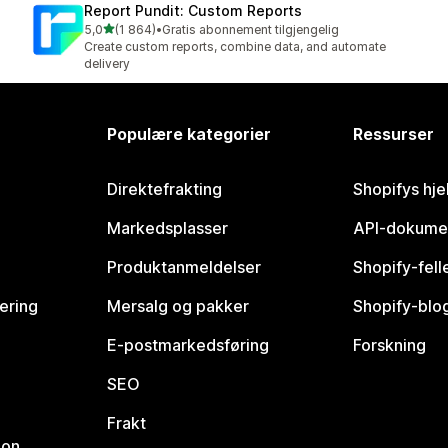
Report Pundit: Custom Reports
av 5 stjerner
5,0
(1 864)
•
Gratis abonnement tilgjengelig
Totalt 1864 omtaler
Create custom reports, combine data, and automate
delivery
Populære kategorier
Ressurser
Direktefrakting
Shopifys hje
Markedsplasser
API-dokume
Produktanmeldelser
Shopify-fel
vering
Mersalg og pakker
Shopify-blo
E-postmarkedsføring
Forskning
SEO
Frakt
jon