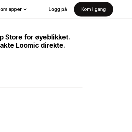
nom apper
Logg på
Kom i gang
p Store for øyeblikket.
akte Loomic direkte.