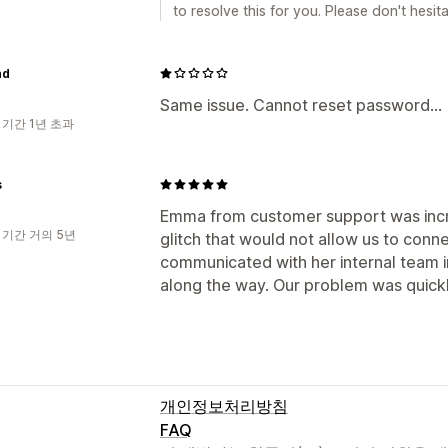
to resolve this for you. Please don't hesit
nd
Same issue. Cannot reset password...
 기간 1년 초과
s
Emma from customer support was incre
 기간 거의 5년
glitch that would not allow us to conn
communicated with her internal team 
along the way. Our problem was quick
개인정보처리방침
FAQ