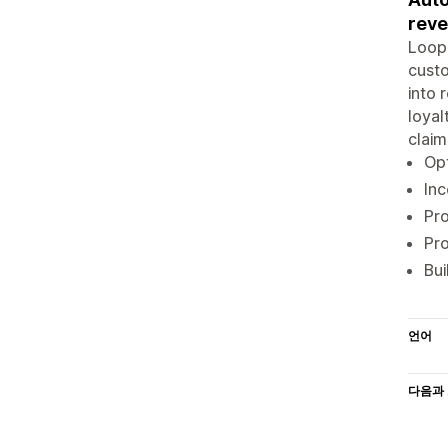
reve
Loop 
cust
into 
loyal
claim
Opt
Inc
Pro
Pro
Bui
언어
다음과 