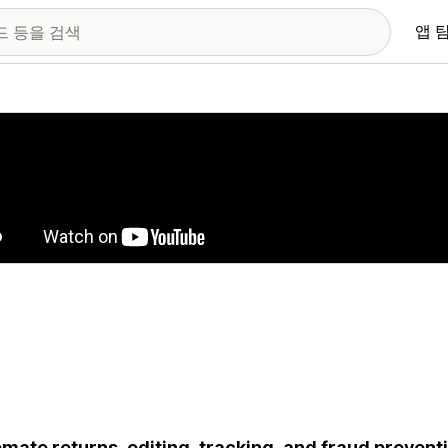
앱 
 이미지 갤러리
mate returns, editing, tracking, and fraud prevent