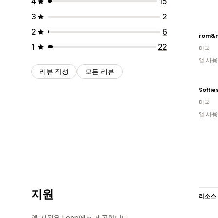
4
15
3
2
2
6
rom&
1
22
미국
앱 사용
리뷰 작성
모든 리뷰
Softie
미국
앱 사용
지원
리소스
앱 지원은 Loop에서 제공합니다.