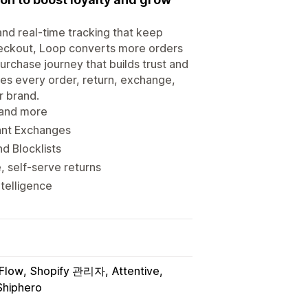
nd real-time tracking that keep
eckout, Loop converts more orders
rchase journey that builds trust and
res every order, return, exchange,
r brand.
, and more
tant Exchanges
d Blocklists
 self-serve returns
ntelligence
 Flow
Shopify 관리자
Attentive
Shiphero