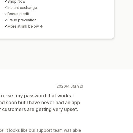
Shop Now
Instant exchange
Bonus credit
Fraud prevention
More at link below ↓
2026년 6월 9일
o re-set my password that works. I
nd soon but I have never had an app
y customers are getting very upset.
e! It looks like our support team was able