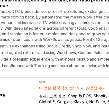
nue.
helps DTC brands deliver stress-free returns, exchanges, a
omers coming back. By automating the messy work after ch
revenue and increases LTV while creating a seamless post-pu
ty. With deep integrations across different tools, Loop ensu
, and resolution is faster, simpler, and designed to grow you
imize return costs with Workflows, Logistics, Point of Sale
entivize exchanges using Bonus Credit, Shop Now, and Ins
tect against return fraud using Workflows, Custom Rules, an
vide a premium experience with at-home pickup and simple,
ld confidence with Tracking and learn about behavior with I
영어
이 앱은 한국어로 번역되지 않았습니다
호환:
결제
고객 계정
Shopify POS
Shopify
Global-E
Gorgias
Klaviyo
NetSuite