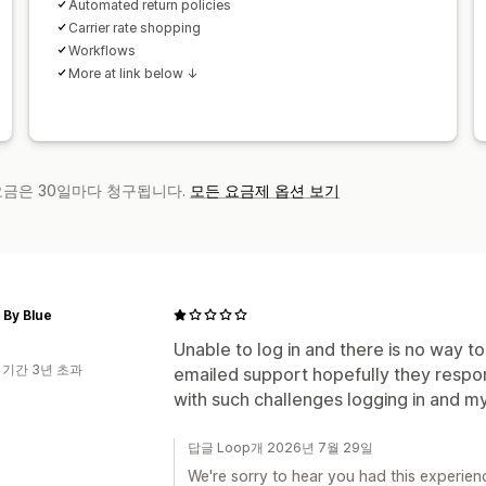
Automated return policies
Carrier rate shopping
Workflows
More at link below ↓
 요금은 30일마다 청구됩니다.
모든 요금제 옵션 보기
 By Blue
Unable to log in and there is no way t
 기간 3년 초과
emailed support hopefully they respo
with such challenges logging in and m
답글 Loop개 2026년 7월 29일
We're sorry to hear you had this experienc