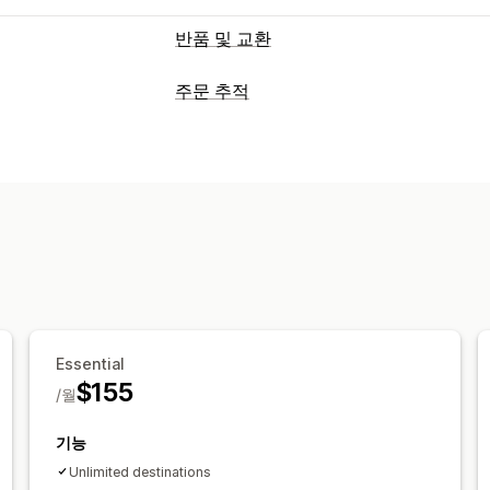
반품 및 교환
반품 옵션
주문 추적
자동 환불
수동 환불
교환
교체
오프라
추적
스토어 크레딧
선물 반품
브랜드 추적 페이지
주문 조회 페이지
반품 관리
번역
예상 배송 날짜
전체 추적
주문 
자동 승인
반품 포털
사용자 지정 정책
알림
여러 언어
배송 레이블
반품 추적
SMS
이메일
실시간 알림
SMS
번역
사용자
환불 관리
재고 업데이트
고객 차단 목
Essential
$155
/월
기능
Unlimited destinations