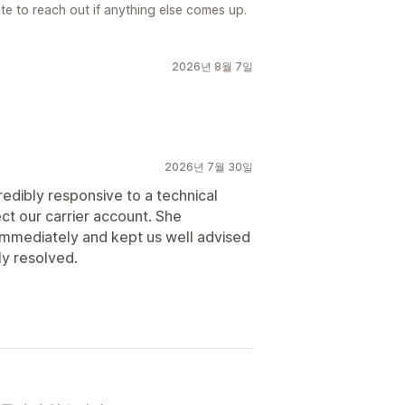
ate to reach out if anything else comes up.
2026년 8월 7일
2026년 7월 30일
dibly responsive to a technical
ect our carrier account. She
immediately and kept us well advised
ly resolved.