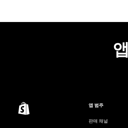
앱
앱 범주
판매 채널