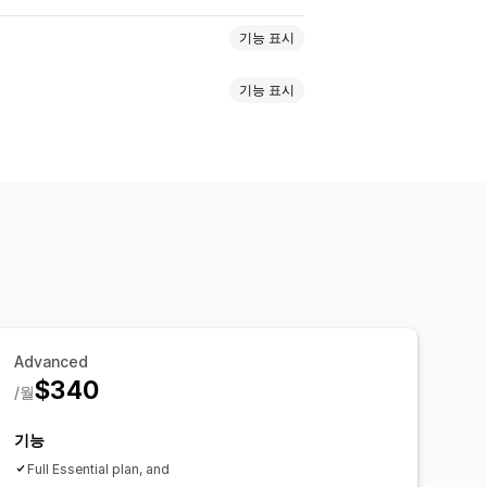
기능 표시
기능 표시
인 스토어 반품
QR 코드
기프트 카드
실시간 추적
사용자 지정 추적 링크
내보내기
여러 배송업체
API
분석
반품 불가 항목
반품 창
반품 사유
 알림
이메일 알림
사용자 지정 브랜딩
 지정 알림
자동화
록
분석
Advanced
$340
/월
기능
Full Essential plan, and