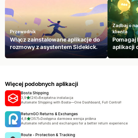
Zadbaj o n
Przewodnik
klienta
Włącz zainstalowane aplikacje do
Pomagaj 
rozmowy z asystentem Sidekick.
aplikacji 
Więcej podobnych aplikacji
Bosta Shipping
na 5 gwiazdek
3,9
(24)
•
Bezpłatna instalacja
Łączna liczba recenzji: 24
Automate Shipping with Bosta—One Dashboard, Full Control!
ReturnGO Returns & Exchanges
na 5 gwiazdek
4,8
(357)
•
Dostępna darmowa wersja próbna
Łączna liczba recenzji: 357
Automate refunds and exchanges for a better return experience
Route ‑ Protection & Tracking