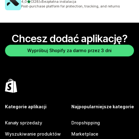
na 5 gwiazdek
4,0
(328)
•
Bezpłatna instalacja
Łączna liczba recenzji: 328
Post-purchase platform for protection, tracking, and returns
Chcesz dodać aplikację?
Wypróbuj Shopify za darmo przez 3 dni
Kategorie aplikacji
Najpopularniejsze kategorie
Kanały sprzedaży
Dropshipping
Wyszukiwanie produktów
Marketplace