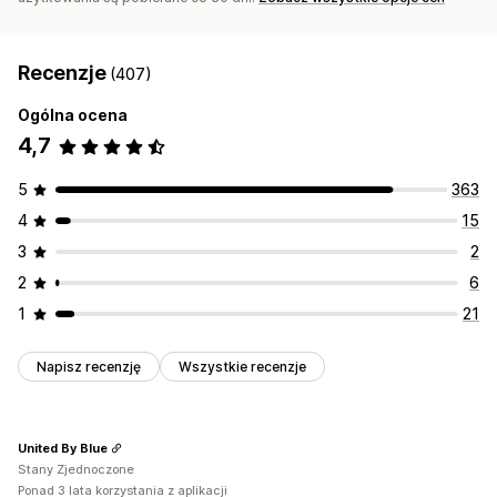
Recenzje
(407)
Ogólna ocena
4,7
5
363
4
15
3
2
2
6
1
21
Napisz recenzję
Wszystkie recenzje
United By Blue
Stany Zjednoczone
Ponad 3 lata korzystania z aplikacji