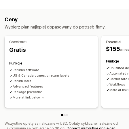
Śledzenie
Ręczne zwroty kosztów
Wymiany
Pozycje zastępcze
Strona śledzenia z własną marką
Zwroty w sklepie
Kody QR
Karty prezentowe
Ceny
Strona wyszukiwania zamówień
Kredyt sklepowy
Zwroty prezentów
Wybierz plan najlepiej dopasowany do potrzeb firmy.
Śledzenie w czasie rzeczywistym
Zarządzanie zwrotami
Niestandardowy link śledzenia
Tłumaczenie
Zautomatyzowane zatwierdzanie
Checkout+
Essential
Przewidywana data dostawy
Globalne śledzenie
Portal do obsługi zwrotów
Niestandardowe polityki
$155
Gratis
/mies
Eksport zamówień
Wielu przewoźników
API
Analizy
Pozycje niepodlegające zwrotowi
Powiadomienia
Funkcje
Okna czasowe dla zwrotów
Powody zwrotów
Funkcje
E-mail
Powiadomienia w czasie rzeczywistym
SMS
Unlimited de
Wielojęzyczne
Etykiety wysyłkowe
Śledzenie zwrotów
Returns software
Automated re
Tłumaczenie
US & Canada domestic return labels
Niestandardowe powiadomienia
Powiadomienia SMS
Powiadomienia e-mail
Carrier rate
Return Bars
Automatyzacje
Niestandardowy branding
Zarządzanie zwrotem kosztów
Workflows
Advanced features
More at link
Aktualizacje dotyczące zapasów
Package protection
More at link below ↓
Niestandardowe listy zablokowanych
Analizy
Wszystkie opłaty są naliczane w USD. Opłaty cykliczne i zależne od
użytkowania są pobierane co 30 dni.
Zobacz wszystkie opcje cen