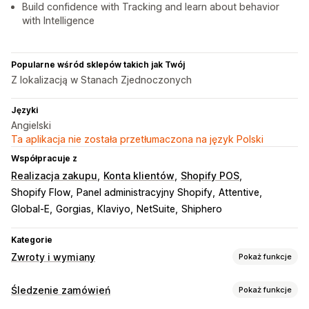
Build confidence with Tracking and learn about behavior
with Intelligence
Popularne wśród sklepów takich jak Twój
Z lokalizacją w Stanach Zjednoczonych
Języki
Angielski
Ta aplikacja nie została przetłumaczona na język Polski
Współpracuje z
Realizacja zakupu
Konta klientów
Shopify POS
Shopify Flow
Panel administracyjny Shopify
Attentive
Global-E
Gorgias
Klaviyo
NetSuite
Shiphero
Kategorie
Zwroty i wymiany
Pokaż funkcje
Opcje zwrotu
Śledzenie zamówień
Pokaż funkcje
Zautomatyzowane zwroty kosztów