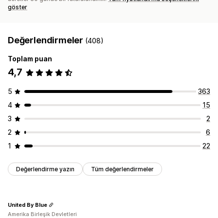
göster
Değerlendirmeler
(408)
Toplam puan
4,7
5
363
4
15
3
2
2
6
1
22
Değerlendirme yazın
Tüm değerlendirmeler
United By Blue
Amerika Birleşik Devletleri