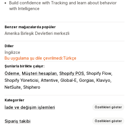
Build confidence with Tracking and learn about behavior
with Intelligence
Benzer mağazalarda popüler
Amerika Birleşik Devletleri merkezli
Diller
İngilizce
Bu uygulama şu dile çevrilmedi:Türkçe
Şunlarla birlikte çalışır:
Ödeme
Müşteri hesapları
Shopify POS
Shopify Flow
Shopify Yöneticisi
Attentive
Global-E
Gorgias
Klaviyo
NetSuite
Shiphero
Kategoriler
İade ve değişim işlemleri
Özellikleri göster
İade seçenekleri
Sipariş takibi
Özellikleri göster
Otomatik iadeler
Manuel para iadeleri
Değişimler