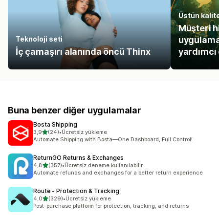
Üstün kalit
Müşteri h
Teknoloji seti
uygulamal
İç çamaşırı alanında öncü Thinx
yardımcı 
Buna benzer diğer uygulamalar
Bosta Shipping
5 yıldız üzerinden
3,9
(24)
•
Ücretsiz yükleme
toplam 24 değerlendirme
Automate Shipping with Bosta—One Dashboard, Full Control!
ReturnGO Returns & Exchanges
5 yıldız üzerinden
4,8
(357)
•
Ücretsiz deneme kullanılabilir
toplam 357 değerlendirme
Automate refunds and exchanges for a better return experience
Route ‑ Protection & Tracking
5 yıldız üzerinden
4,0
(329)
•
Ücretsiz yükleme
toplam 329 değerlendirme
Post-purchase platform for protection, tracking, and returns