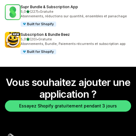
Supr Bundle & Subscription App
étoile(s) sur 5
5,0
(227)
•
Gratuite
227 avis au total
Abonnements, réductions sur quantité, ensembles et panachage
Built for Shopify
Subscription & Bundle Beez
étoile(s) sur 5
5,0
(20)
•
Gratuite
20 avis au total
Abonnements, Bundle, Paiements récurrents et subscription app
Built for Shopify
Vous souhaitez ajouter une
application ?
Essayez Shopify gratuitement pendant 3 jours