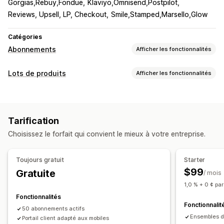
Gorgias,Rebuy,Fondue
Klaviyo,Omnisend,Postpilot
Reviews, Upsell, LP, Checkout
Smile,Stamped,Marsello,Glow
Catégories
Abonnements
Afficher les fonctionnalités
Types d’abonnement
Lots de produits
Afficher les fonctionnalités
Abonnements personnalisés
Types de lots
Abonnements de réapprovisionnement
Lots fixes
Préparer un colis
Boîtes cadeaux
Abonnements d’accès
Adhésions
Services
Tarification
Boîtes mystère
Colis par abonnement
Lots personnalisés
Lots de produits
Colis par abonnement
Choisissez le forfait qui convient le mieux à votre entreprise.
Abonnements personnalisés
Tarification que vous pouvez définir
Tarification échelonnée
Abonnements
Tarification que vous pouvez définir
Toujours gratuit
Starter
Tarification personnalisée
Paiements récurrents
S’abonner et économiser
$99
Gratuite
/ mois
Tarification fixe
Tarification échelonnée
Freemium
1,0 % + 0 ¢ pa
Périodes d’essai
Tarification selon l’utilisation
Fonctionnalités
Fonctionnalit
Tarification selon l’utilisateur
Paiement unique
50 abonnements actifs
Ensembles de
Portail client adapté aux mobiles
Tarification dynamique