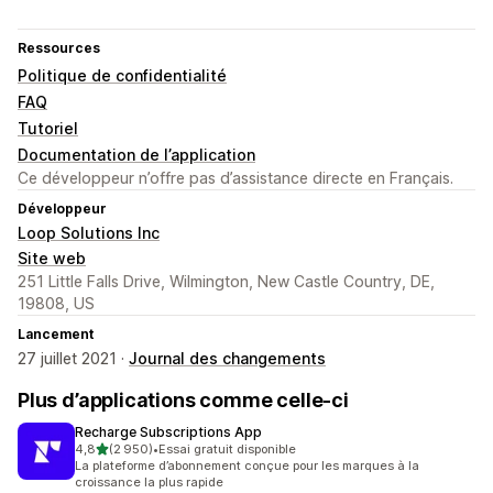
Ressources
Politique de confidentialité
FAQ
Tutoriel
Documentation de l’application
Ce développeur n’offre pas d’assistance directe en Français.
Développeur
Loop Solutions Inc
Site web
251 Little Falls Drive, Wilmington, New Castle Country, DE,
19808, US
Lancement
27 juillet 2021 ·
Journal des changements
Plus d’applications comme celle-ci
Recharge Subscriptions App
étoile(s) sur 5
4,8
(2 950)
•
Essai gratuit disponible
2950 avis au total
La plateforme d’abonnement conçue pour les marques à la
croissance la plus rapide