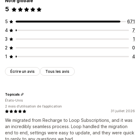
Note globale
5
5
671
4
7
3
1
2
0
1
4
Écrire un avis
Tous les avis
Topicals
États-Unis
2 mois d’utilisation de l’application
31 juillet 2026
We migrated from Recharge to Loop Subscriptions, and it was
an incredibly seamless process. Loop handled the migration
end to end, settings were easy to update, and they were quick
to reply to any questions we had.