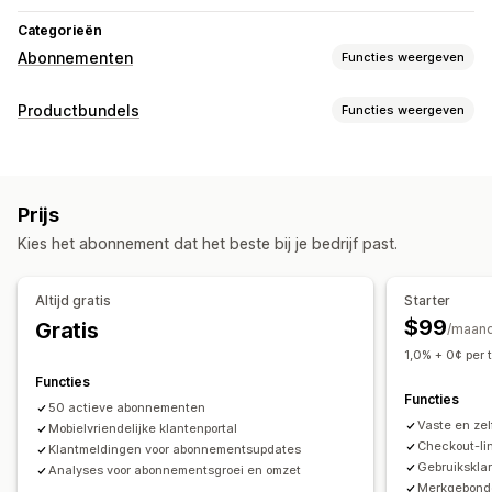
Categorieën
Abonnementen
Functies weergeven
Soorten abonnementen
Productbundels
Functies weergeven
Samengestelde abonnementen
Aanvullingsabonnementen
Soorten bundels
Toegangsabonnementen
Lidmaatschappen
Diensten
Vaste bundels
Zelf samenstellen
Cadeauboxen
Productbundels
Abonnementsboxen
Prijs
Mysteryboxen
Abonnementsboxen
Bundels op maat
Abonnementen op maat
Kies het abonnement dat het beste bij je bedrijf past.
Prijzen die je kunt instellen
Prijzen die je kunt instellen
Gedifferentieerde prijzen
Abonnementen
Terugkerende betalingen
Abonneren en besparen
Altijd gratis
Starter
Aangepaste prijzen
Vaste prijzen
Gedifferentieerde prijzen
Freemium
$99
Gratis
/maan
Proefperiodes
Prijzen op basis van gebruik
1,0% + 0¢ per 
Prijzen per gebruiker
Eenmalige betaling
Functies
Functies
Dynamische prijzen
50 actieve abonnementen
Vaste en ze
Mobielvriendelijke klantenportal
Checkout-lin
Klantmeldingen voor abonnementsupdates
Gebruikskla
Analyses voor abonnementsgroei en omzet
Merkgebonde