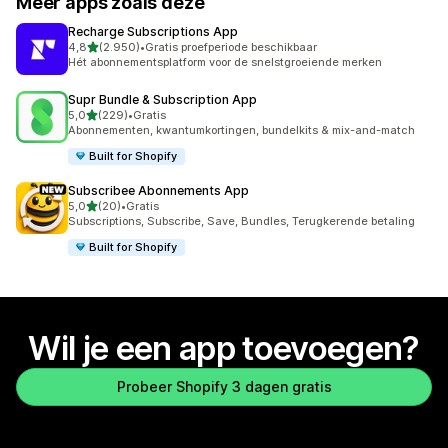
Meer apps zoals deze
Recharge Subscriptions App
van 5 sterren
4,8
(2.950)
•
Gratis proefperiode beschikbaar
2950 recensies in totaal
Hét abonnementsplatform voor de snelstgroeiende merken
Supr Bundle & Subscription App
van 5 sterren
5,0
(229)
•
Gratis
229 recensies in totaal
Abonnementen, kwantumkortingen, bundelkits & mix-and-match
Built for Shopify
Subscribee Abonnements App
van 5 sterren
5,0
(20)
•
Gratis
20 recensies in totaal
Subscriptions, Subscribe, Save, Bundles, Terugkerende betaling
Built for Shopify
Wil je een app toevoegen?
Probeer Shopify 3 dagen gratis