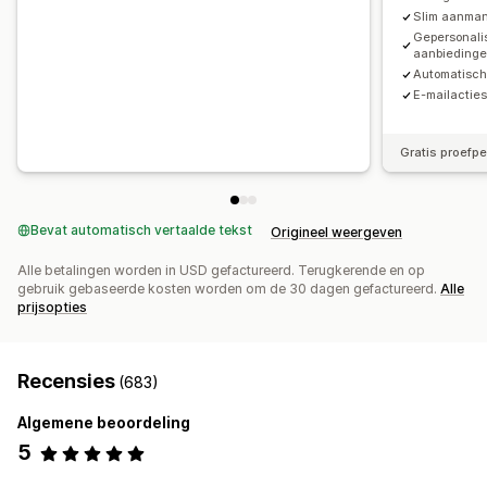
Slim aanman
Gepersonali
aanbieding
Automatisch
E-mailactie
Gratis proefp
Bevat automatisch vertaalde tekst
Origineel weergeven
Alle betalingen worden in USD gefactureerd. Terugkerende en op
gebruik gebaseerde kosten worden om de 30 dagen gefactureerd.
Alle
prijsopties
Recensies
(683)
Algemene beoordeling
5