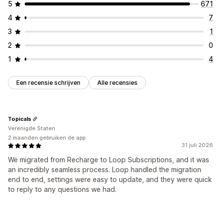
5
671
4
7
3
1
2
0
1
4
Een recensie schrijven
Alle recensies
Topicals
Verenigde Staten
2 maanden gebruiken de app
31 juli 2026
We migrated from Recharge to Loop Subscriptions, and it was
an incredibly seamless process. Loop handled the migration
end to end, settings were easy to update, and they were quick
to reply to any questions we had.