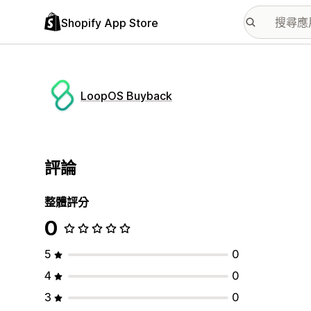
Shopify App Store
LoopOS Buyback
評論
整體評分
0
5
0
4
0
3
0