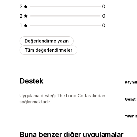
3
0
2
0
1
0
Değerlendirme yazın
Tüm değerlendirmeler
Destek
Kaynak
Uygulama desteği The Loop Co tarafından
Gelişti
sağlanmaktadır.
Yayın
Buna benzer diğer uygulamalar