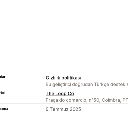
lar
Gizlilik politikası
Bu geliştirici doğrudan Türkçe destek
rici
The Loop Co
Praça do comercio, nº50, Coimbra, P
lanma
9 Temmuz 2025