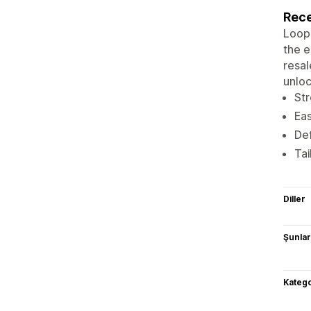
Rece
LoopO
the e
resal
unlo
Str
Eas
Def
Tai
Diller
Şunlarl
Katego