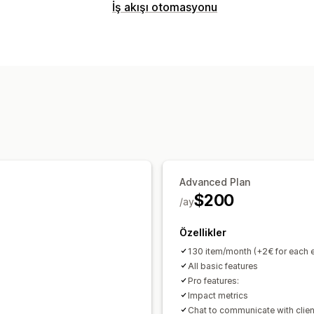
Sipariş işleme
İş akışı otomasyonu
Çoklu platform yönetimi
İnceleme ve
Otomasyon görevleri
Envanter yönetimi
Ödeme durumu
Sipariş işleme
Gerçek zamanlı senkronizasyon
Muhasebe ve finans
Maliyet yönetimi
Advanced Plan
$200
/ay
Özellikler
130 item/month (+2€ for each e
All basic features
Pro features:
Impact metrics
Chat to communicate with clien