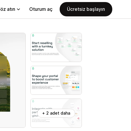
öz atın
Oturum aç
Ücretsiz başlayın
+ 2 adet daha