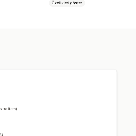
Özellikleri göster
 onay
Durum güncellemeleri
xtra item)
ts