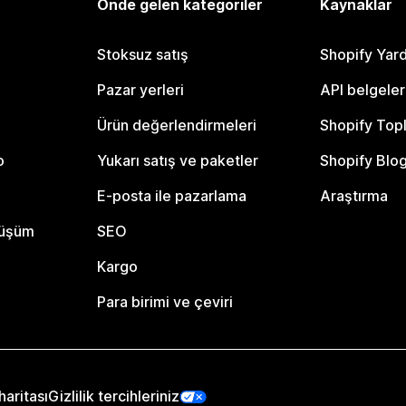
Önde gelen kategoriler
Kaynaklar
Stoksuz satış
Shopify Yar
Pazar yerleri
API belgeler
Ürün değerlendirmeleri
Shopify Top
o
Yukarı satış ve paketler
Shopify Blo
E-posta ile pazarlama
Araştırma
nüşüm
SEO
Kargo
Para birimi ve çeviri
haritası
Gizlilik tercihleriniz