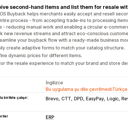
ive second-hand items and list them for resale with
S Buyback helps merchants easily accept and resell secon
ntire process - from accepting trade-ins to processing items
e - reducing manual work and enabling a circular e-commer
ck new revenue streams and attract eco-conscious custome
eamline your buyback flow with a ready-made business mod
ily create adaptive forms to match your catalog structure.
ine dynamic prices for different items.
lor the resale experience to match your brand and store de
İngilizce
Bu uygulama şu dile çevrilmedi:Türkçe
a birlikte çalışır:
Brevo
CTT
DPD
EasyPay
Logic
Re
riler
ERP