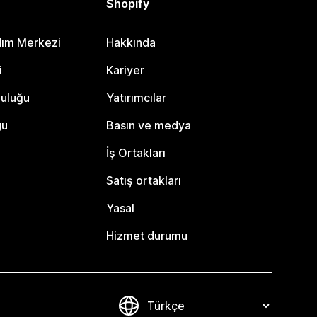
Shopify
dım Merkezi
Hakkında
i
Kariyer
luluğu
Yatırımcılar
gu
Basın ve medya
İş Ortakları
Satış ortakları
Yasal
Hizmet durumu