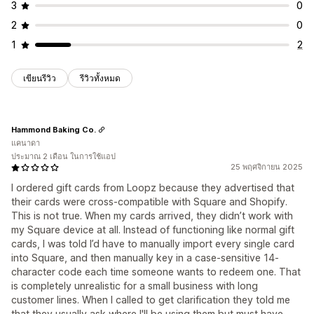
3
0
2
0
1
2
เขียนรีวิว
รีวิวทั้งหมด
Hammond Baking Co.
แคนาดา
ประมาณ 2 เดือน ในการใช้แอป
25 พฤศจิกายน 2025
I ordered gift cards from Loopz because they advertised that
their cards were cross-compatible with Square and Shopify.
This is not true. When my cards arrived, they didn’t work with
my Square device at all. Instead of functioning like normal gift
cards, I was told I’d have to manually import every single card
into Square, and then manually key in a case-sensitive 14-
character code each time someone wants to redeem one. That
is completely unrealistic for a small business with long
customer lines. When I called to get clarification they told me
that they usually ask where I'll be using them but must have