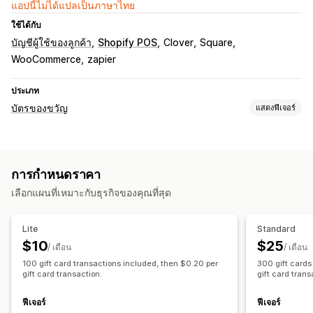
แอปนี้ไม่ได้แปลเป็นภาษาไทย
ใช้ได้กับ
บัญชีผู้ใช้ของลูกค้า
Shopify POS
Clover
Square
WooCommerce
zapier
ประเภท
บัตรของขวัญ
แสดงฟีเจอร์
ประเภทบัตร
มีแบรนด์
หลายรายการ
ดิจิทัล
กายภาพ
โหลดซ้ำได้
การกำหนดราคา
เครดิตร้านค้า
เลือกแผนที่เหมาะกับธุรกิจของคุณที่สุด
การปรับแต่ง
การออกแบบที่กำหนดเอง
อีเมลที่กำหนดเอง
หน้ายอดคงเหลือ
Lite
Standard
ข้อความของขวัญ
การนำเข้าบัตรของขวัญ
$10
$25
/ เดือน
/ เดือน
100 gift card transactions included, then $0.20 per
300 gift cards
ตัวเลือกการจัดส่ง
gift card transaction.
gift card trans
การส่งจำนวนมาก
วันที่กำหนดเอง
อีเมล
การจัดส่งตามกำหนดเวลา
SMS
ด้วยตนเอง
ฟีเจอร์
ฟีเจอร์