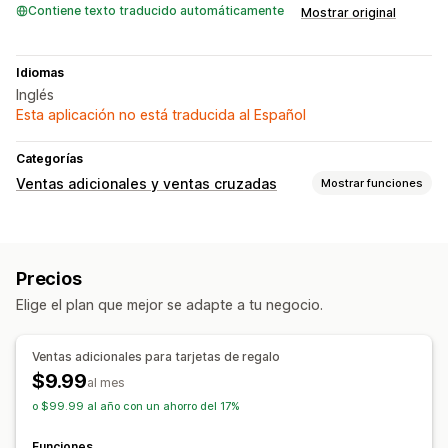
Contiene texto traducido automáticamente
Mostrar original
Idiomas
Inglés
Esta aplicación no está traducida al Español
Categorías
Ventas adicionales y ventas cruzadas
Mostrar funciones
Personalización
Venta adicional en el carrito
Venta adicional en el pago
Precios
Venta adicional en la página de producto
Elige el plan que mejor se adapte a tu negocio.
Venta adicional en la página de agradecimiento
Ofertas y recomendaciones
Ventas adicionales para tarjetas de regalo
Recomendaciones de productos
$9.99
al mes
o $99.99 al año con un ahorro del 17%
Funciones