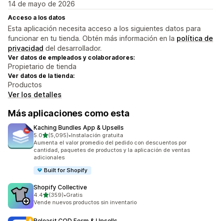
14 de mayo de 2026
Acceso a los datos
Esta aplicación necesita acceso a los siguientes datos para
funcionar en tu tienda. Obtén más información en la
política de
privacidad
del desarrollador.
Ver datos de empleados y colaboradores:
Propietario de tienda
Ver datos de la tienda:
Productos
Ver los detalles
Más aplicaciones como esta
Kaching Bundles App & Upsells
de 5 estrellas
5.0
(5,095)
•
Instalación gratuita
5095 reseñas en total
Aumenta el valor promedio del pedido con descuentos por
cantidad, paquetes de productos y la aplicación de ventas
adicionales
Built for Shopify
Shopify Collective
de 5 estrellas
4.4
(359)
•
Gratis
359 reseñas en total
Vende nuevos productos sin inventario
Releasit COD Form & Upsells