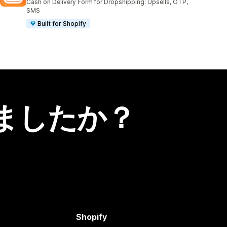
Cash on Delivery Form for Dropshipping: Upsells, OTP,
SMS
Built for Shopify
ましたか？
Shopify