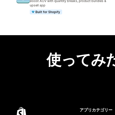
Boost AOV with quantity breaks, product bundles &
upsell app
Built for Shopify
使ってみ
アプリカテゴリー