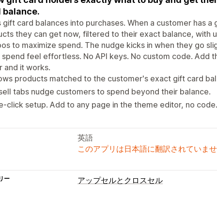
 balance.
 gift card balances into purchases. When a customer has a 
cts they can get now, filtered to their exact balance, with
s to maximize spend. The nudge kicks in when they go slig
 spend feel effortless. No API keys. No custom code. Add t
r and it works.
ws products matched to the customer's exact gift card ba
ell tabs nudge customers to spend beyond their balance.
-click setup. Add to any page in the theme editor, no code
英語
このアプリは日本語に翻訳されていませ
リー
アップセルとクロスセル
カスタマイズ
カートでのアップセル
チェックアウト