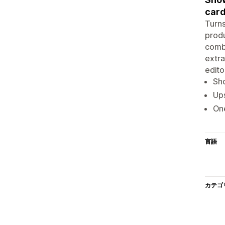
card
Turns
produ
combo
extra
edito
Sho
Ups
One
言語
カテゴ