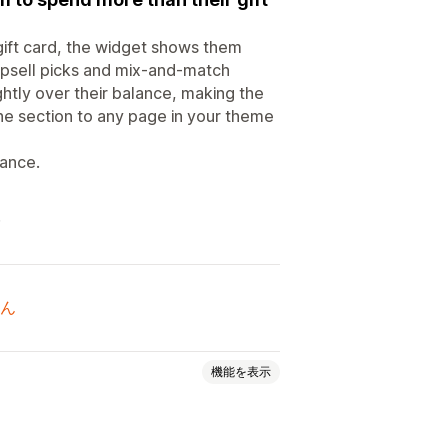
gift card, the widget shows them
 upsell picks and mix-and-match
htly over their balance, making the
he section to any page in your theme
lance.
.
ん
機能を表示
時のアップセル