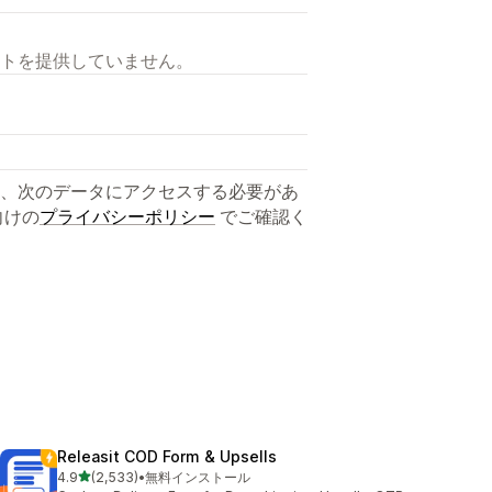
トを提供していません。
、次のデータにアクセスする必要があ
向けの
プライバシーポリシー
でご確認く
Releasit COD Form & Upsells
5つ星中
4.9
(2,533)
•
無料インストール
合計レビュー数：2533件