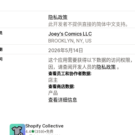
隐私政策
此开发者不提供直接的简体中文支持。
员
Joey's Comics LLC
BROOKLYN, NY, US
期
2026年5月14日
问
这个应用需要获得以下数据的访问权限，
因，请查阅开发人员的
隐私政策
。
查看员工和协作者数据:
店主
查看商店数据:
产品
查看详细信息
Shopify Collective
星（满分 5 星）
4.4
(359)
•
免费
总共 359 条评论