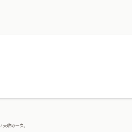
优惠和建议
产品推荐
0 天收取一次。