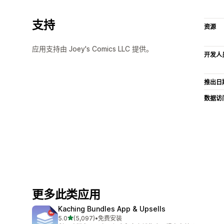
支持
资源
应用支持由 Joey's Comics LLC 提供。
开发人
推出日
数据访
更多此类应用
Kaching Bundles App & Upsells
星（满分 5 星）
5.0
(5,097)
•
免费安装
总共 5097 条评论