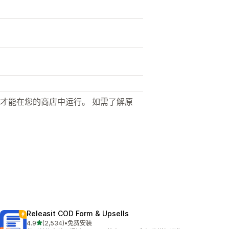
才能在您的商店中运行。 如需了解原
Releasit COD Form & Upsells
星（满分 5 星）
4.9
(2,534)
•
免费安装
总共 2534 条评论