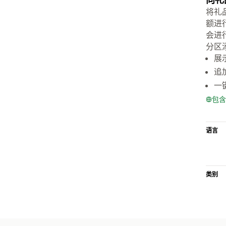
将礼
额进
会进
分区
展
追
一
包含
语言
类别