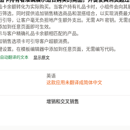
品卡余额转化为实际购买。当客户持有礼品卡时，小组件会向其
行筛选，同时提供追加销售精选商品和混搭组合，以实现消费最
行引导，让客户毫无负担地产生额外支出。无需 API 密钥。无
添加到任意页面即可生效。
示与客户精确礼品卡余额相匹配的产品。
加销售选项卡可引导客户超额消费。
键设置。在模板编辑器中添加到任意页面，无需编写代码。
自动翻译的文本
显示原文
英语
这款应用未翻译成简体中文
增销和交叉销售
自定义
购物车增销
结账增销
产品页面增销
感