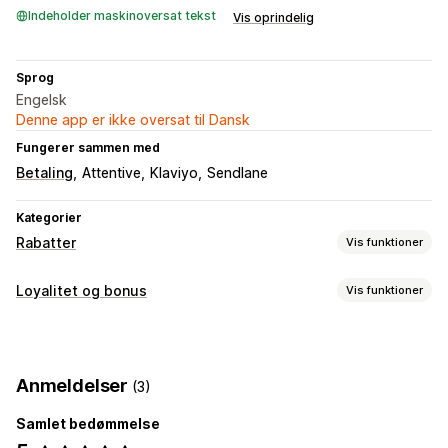
Indeholder maskinoversat tekst
Vis oprindelig
Sprog
Engelsk
Denne app er ikke oversat til Dansk
Fungerer sammen med
Betaling
Attentive
Klaviyo
Sendlane
Kategorier
Rabatter
Vis funktioner
Rabattyper
Loyalitet og bonus
Vis funktioner
Rabatkoder
Procentrabatter
Gratis levering
Programtyper
Rabatter ved betaling
Belønninger
Belønningsprogrammer
Tidsbegrænsede tilbud
Bannere
Tilpassede rabatter
Anmeldelser
(3)
Programmer for kontant tilbagebetaling
Administration af rabatter
Digitale tegnebøger
Tilpassede programmer
Samlet bedømmelse
Kampagner
Udløsere og regler
Automatiseringer