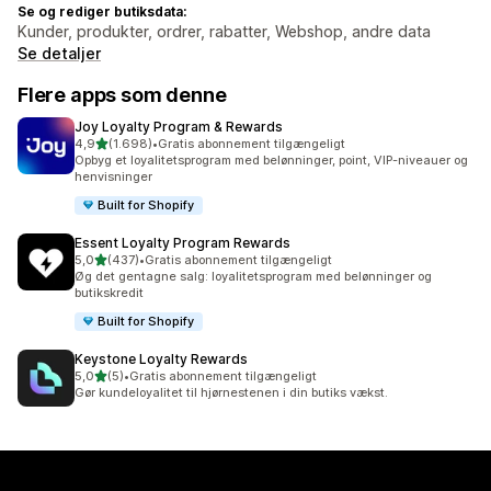
Se og rediger butiksdata:
Kunder, produkter, ordrer, rabatter, Webshop, andre data
Se detaljer
Flere apps som denne
Joy Loyalty Program & Rewards
ud af 5 stjerner
4,9
(1.698)
•
Gratis abonnement tilgængeligt
1698 anmeldelser i alt
Opbyg et loyalitetsprogram med belønninger, point, VIP-niveauer og
henvisninger
Built for Shopify
Essent Loyalty Program Rewards
ud af 5 stjerner
5,0
(437)
•
Gratis abonnement tilgængeligt
437 anmeldelser i alt
Øg det gentagne salg: loyalitetsprogram med belønninger og
butikskredit
Built for Shopify
Keystone Loyalty Rewards
ud af 5 stjerner
5,0
(5)
•
Gratis abonnement tilgængeligt
5 anmeldelser i alt
Gør kundeloyalitet til hjørnestenen i din butiks vækst.