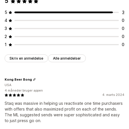
5
Belønninger, du kan tilbyde
Liste til indsamling af mailadresser
Målretning
Rabatter
Tilgodebeviser
Gratis levering
Tidlig adgang
Segmentering
Sporing
Analyser
API’er og webhooks
5
3
Medlemsfordele
4
0
3
0
2
0
1
0
Skriv en anmeldelse
Alle anmeldelser
Kong Beer Bong
USA
4 måneder bruger appen
4. marts 2024
Staq was massive in helping us reactivate one time purchasers
with offers that also maximized profit on each of the sends.
The ML suggested sends were super sophisticated and easy
to just press go on.