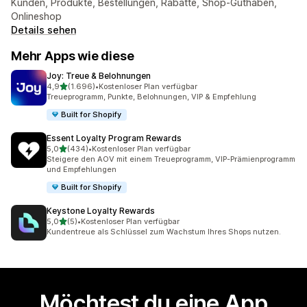
Kunden, Produkte, Bestellungen, Rabatte, Shop-Guthaben,
Onlineshop
Details sehen
Mehr Apps wie diese
Joy: Treue & Belohnungen
von 5 Sternen
4,9
(1.696)
•
Kostenloser Plan verfügbar
1696 Rezensionen insgesamt
Treueprogramm, Punkte, Belohnungen, VIP & Empfehlung
Built for Shopify
Essent Loyalty Program Rewards
von 5 Sternen
5,0
(434)
•
Kostenloser Plan verfügbar
434 Rezensionen insgesamt
Steigere den AOV mit einem Treueprogramm, VIP-Prämienprogramm
und Empfehlungen
Built for Shopify
Keystone Loyalty Rewards
von 5 Sternen
5,0
(5)
•
Kostenloser Plan verfügbar
5 Rezensionen insgesamt
Kundentreue als Schlüssel zum Wachstum Ihres Shops nutzen.
Möchtest du eine App