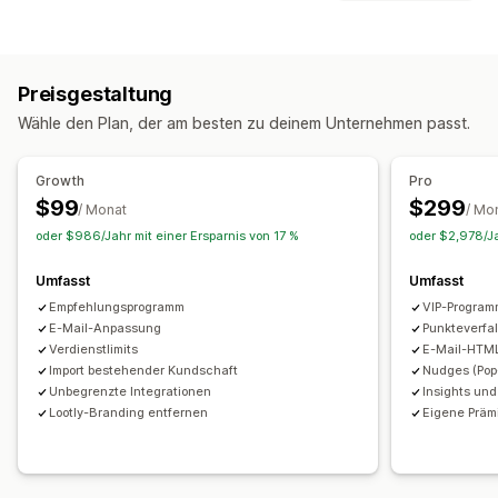
Rabattcodes
Coupons
Feste Preisgestaltung
Programmtypen
Prozentuale Rabatte
Kostenloser Versand
Prämienprogramme
Mitgliedschaften
VIP-Stufen
Warenkorbrabatte
Checkout-Rabatte
Individuelle Rabatte
Preisgestaltung
Affiliate-Programme
Empfehlungen
Abonnements
Rabatte verwalten
Wähle den Plan, der am besten zu deinem Unternehmen passt.
Individuelle Programme
Editor-Tool
Benutzerdefinierte Schriftarten
Kampagnen
Prämien, die du anbieten kannst
Automatisierungen
Targeting
Segmentierung
Tagging
Growth
Pro
Punkte
Rabatte
Coupons
Geschenkgutscheine
Analysen
APIs und Webhooks
$99
$299
/ Monat
/ Mo
Kostenloser Versand
Kostenlose Produkte
Provision
oder $986/Jahr mit einer Ersparnis von 17 %
oder $2,978/Ja
Vergünstigungen für Mitglieder
Individuelle Prämien
Umfasst
Umfasst
Empfehlungsprogramm
VIP-Progra
E-Mail-Anpassung
Punkteverfal
Verdienstlimits
E-Mail-HTML
Import bestehender Kundschaft
Nudges (Pop
Unbegrenzte Integrationen
Insights und
Lootly-Branding entfernen
Eigene Präm