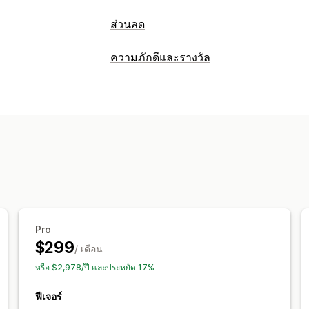
ส่วนลด
ประเภทส่วนลด
ความภักดีและรางวัล
รหัสส่วนลด
คูปอง
การกำหนดราคาแบบค
ประเภทโปรแกรม
ส่วนลดในตะกร้าสินค้า
เช็คเอาท์ส่วนลด
โปรแกรมรางวัล
การเป็นสมาชิก
ระดับ 
การจัดการส่วนลด
โปรแกรมตัวแทนโฆษณาสินค้าและบริกา
เครื่องมือแก้ไข
แบบอักษรที่กำหนดเอง
โปรแกรมที่กำหนดเอง
การกำหนดเป้าหมาย
การแบ่งกลุ่ม
การต
รางวัลที่คุณสามารถเสนอได้
คะแนน
ส่วนลด
คูปอง
บัตรของขวัญ
กา
สิทธิ์การใช้งานพิเศษสำหรับสมาชิก
รางว
Pro
$299
/ เดือน
หรือ $2,978/ปี และประหยัด 17%
ฟีเจอร์