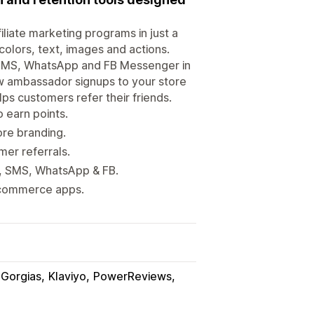
iliate marketing programs in just a
olors, text, images and actions.
 SMS, WhatsApp and FB Messenger in
new ambassador signups to your store
ps customers refer their friends.
 earn points.
ore branding.
mer referrals.
a, SMS, WhatsApp & FB.
 e-commerce apps.
Gorgias
Klaviyo
PowerReviews