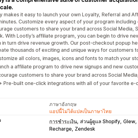
scale.
y makes it easy to launch your own Loyalty, Referral and Aff
inutes. Customize every aspect of your program including c
urage customers to share your brand across Social Media,
ck. With Lootly’s affiliate program, you can begin to drive 
 in turn drive revenue growth. Our post-checkout popup hel
ate thousands of exciting and unique ways for customers to
tomize all colors, images, icons and fonts to match your st
nch a affiliate program to drive new signups and new custo
courage customers to share your brand across Social Medi
 Pre-built one-click integrations with all of your favorite
ภาษาอังกฤษ
แอปนี้ไม่ได้แปลเป็นภาษาไทย
บ
การชำระเงิน
ส่วนผู้ดูแล Shopify
Glew
Recharge
Zendesk