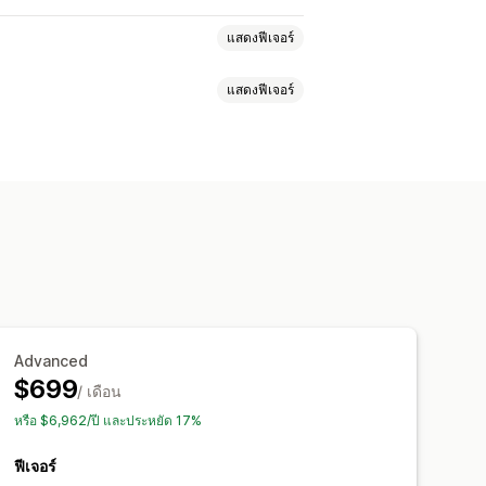
แสดงฟีเจอร์
แสดงฟีเจอร์
งที่
เปอร์เซ็นต์ส่วนลด
การจัดส่งฟรี
ส่วนลดที่กำหนดเอง
VIP
ร
การแนะนำ
การสมัครใช้งาน
แคมเปญ
การทำงานอัตโนมัติ
ิดแท็ก
การวิเคราะห์
API และเว็บฮุก
รจัดส่งฟรี
สินค้าฟรี
คอมมิชชัน
ัลที่กำหนดเอง
Advanced
$699
/ เดือน
หรือ $6,962/ปี และประหยัด 17%
ฟีเจอร์