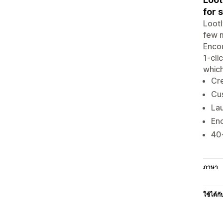
for 
Lootl
few m
Enco
1-cli
which
Cre
Cus
Lau
En
40+
ภาษา
ใช้ได้กั