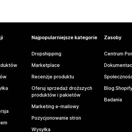
ji
Najpopularniejsze kategorie
Zasoby
Dropshipping
Centrum Po
oduktów
Marketplace
Dokumentac
tów
Recenzje produktu
Społeczność
yłka
Oferuj sprzedaż droższych
Blog Shopif
produktów i pakietów
Badania
Marketing e-mailowy
rsja
Pozycjonowanie stron
pem
Wysyłka