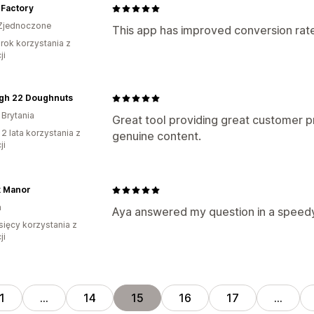
 Factory
Zjednoczone
This app has improved conversion rates
rok korzystania z
ji
gh 22 Doughnuts
 Brytania
Great tool providing great customer 
 2 lata korzystania z
genuine content.
ji
k Manor
a
Aya answered my question in a speedy
sięcy korzystania z
ji
1
…
14
15
16
17
…