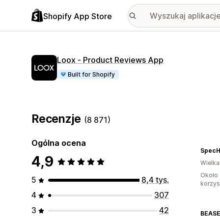
Shopify App Store
Loox ‑ Product Reviews App
Built for Shopify
Recenzje
(8 871)
Ogólna ocena
SpecH
4,9
Wielka
Około 
5
8,4 tys.
korzyst
4
307
3
42
BEAS