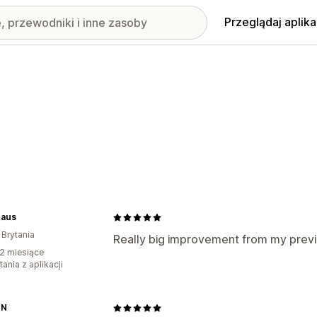
Przeglądaj aplika
aus
 Brytania
Really big improvement from my prev
2 miesiące
ania z aplikacji
EN