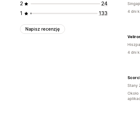
2
24
Singap
4 dni k
1
133
Napisz recenzję
Veliro
Hiszpa
4 dni k
Scorc
Stany 
Około 
aplikac