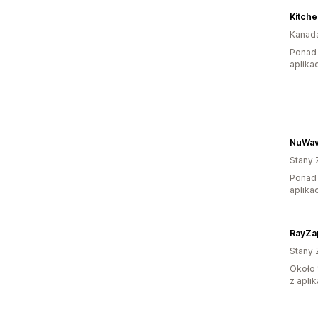
Kitche
Kanad
Ponad 
aplikac
NuWav
Stany 
Ponad 
aplikac
RayZa
Stany 
Około 
z aplik