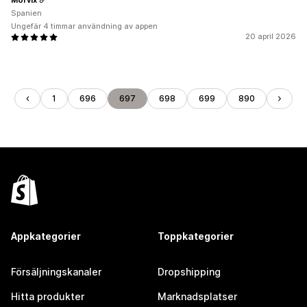
Spanien
Ungefär 4 timmar användning av appen
20 april 2026
1
696
697
698
699
890
Appkategorier
Toppkategorier
Försäljningskanaler
Dropshipping
Hitta produkter
Marknadsplatser