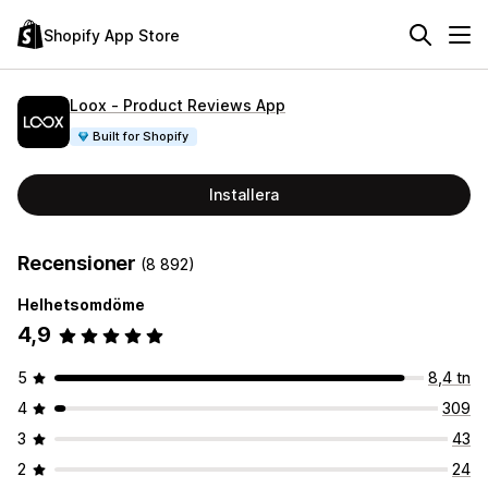
Shopify App Store
Loox ‑ Product Reviews App
Built for Shopify
Installera
Recensioner
(8 892)
Helhetsomdöme
4,9
5
8,4 tn
4
309
3
43
2
24