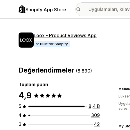
Shopify App Store
Loox ‑ Product Reviews App
Built for Shopify
Değerlendirmeler
(8.890)
Toplam puan
Melan
4,9
Lükse
Uygula
5
8,4 B
süresi
4
309
3
42
My St