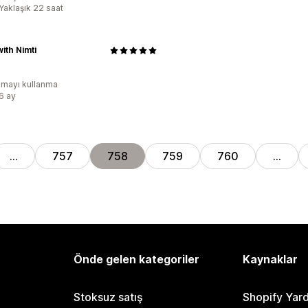
:Yaklaşık 22 saat
ith Nimti
mayı kullanma
:6 ay
…
757
758
759
760
…
Önde gelen kategoriler
Kaynaklar
Stoksuz satış
Shopify Yar