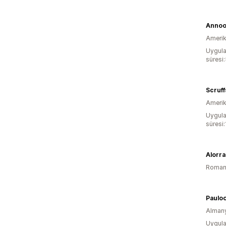
Annoo
Amerika
Uygula
süresi
Scruf
Amerika
Uygula
süresi:
Alorra
Roman
Paulo
Alman
Uygula