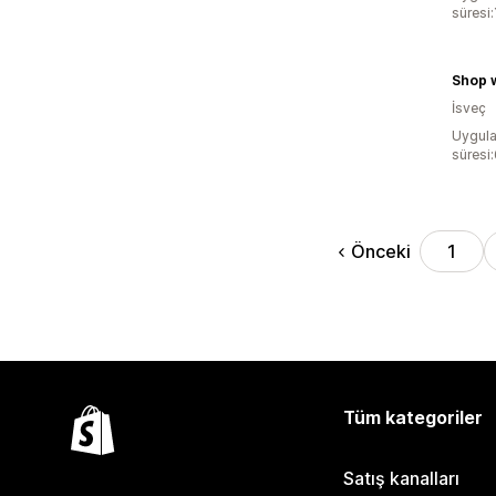
süresi
Shop w
İsveç
Uygula
süresi
Önceki
1
Tüm kategoriler
Satış kanalları