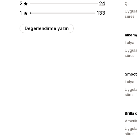
2
24
Çin
Uygula
1
133
süresi
Değerlendirme yazın
alkem
İtalya
Uygula
süresi:
Smoot
İtalya
Uygula
süresi:
Brilla 
Amerika
Uygula
süresi: