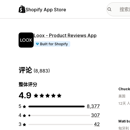
Shopify App Store
Loox ‑ Product Reviews App
Built for Shopify
评论
(8,883)
整体评分
Chuck
4.9
美国
12天
5
8,377
4
307
Mati b
3
42
匈牙利