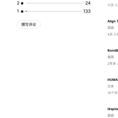
2
24
11天 
1
133
Align 
撰写评论
英国
4天 
BondB
美国
2年多
日本
10个
Iksplo
美国