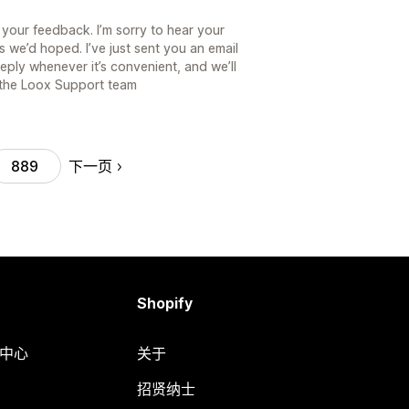
your feedback. I’m sorry to hear your
 we’d hoped. I’ve just sent you an email
reply whenever it’s convenient, and we’ll
 the Loox Support team
下一页
889
Shopify
助中心
关于
招贤纳士