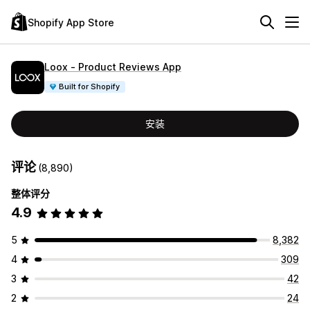
Shopify App Store
Loox ‑ Product Reviews App
Built for Shopify
安装
评论
(8,890)
整体评分
4.9
5
8,382
4
309
3
42
2
24