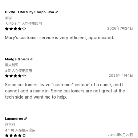
DIVINE TIMES by Shopp Java
美国
大约2个月 人在使用应用
2026年7月24日
Mary's customer service is very efficient, appreciated.
Madge Goods
澳大利亚
4天 人在使用应用
2026年4月4日
Some customers leave "customer" instead of a name, and I
cannot add a name in. Some customers are not great at the
tech side and want me to help.
Lunandree
意大利
4个月 人在使用应用
2026年5月27日