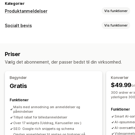
Kategorier
Produktanmeldelser
Vis funktioner
Visningsindstillinger
Socialt bevis
Vis funktioner
Kundeudtalelser
Anmeldelser med billeder
Indholdstyper
Anmeldelser med videoer
Stjernebedømmelser
Badges
Brugergenereret indhold
Fotos
Videoer
Anmeldelser
Karruseller
Mediegallerier
Gitterlayout
Priser
Faner eller sidebjælker
Side med alle anmeldelser
Visningsindstillinger
Vælg det abonnement, der passer bedst til din virksomhed.
Bedste anmeldelser
Højdepunkter fra anmeldelser
Antal anmeldelser
Tilpassede notifikationer
Flere sprog
Resumé af anmeldelser
Produktgruppering
Filtering
Feeds med købsmulighed
Tilpassede layouts
Begynder
Konverter
Udvidede kodestykker
$49.99
Gratis
Analyser
o
Metoder til indsamling af anmeldelser
300 ordrer er 
Engagementssporing
Konverteringssporing
yderligere 300
Anmodninger via mail
Funktioner
Brugergenereret indhold på sociale medier
Mails med anmodning om anmeldelser og
Funktioner
påmindelser
Pop op-vinduer
Formularer
Kampagner
Henvisninger
Smart AI-so
Tilbyd rabat for billedanmeldelser
Import og eksport
Migrering af anmeldelser
AI-opsummer
Over 17 widgets (Uddrag, Karruseller osv.)
AI-oversætte
SEO: Google rich snippets og schema
Syndikering af anmeldelser
Automatiseringer
Videoanmeld
Omdan anmeldelser til opslag og historier på