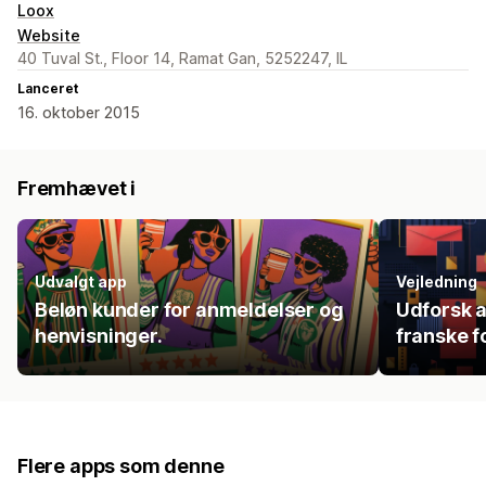
Loox
Website
40 Tuval St., Floor 14, Ramat Gan, 5252247, IL
Lanceret
16. oktober 2015
Fremhævet i
Udvalgt app
Vejledning
Beløn kunder for anmeldelser og
Udforsk a
henvisninger.
franske f
Flere apps som denne