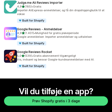
Judge.me Ali Reviews Importer
ud af 5 stjerner
4,9
(185)
•
Gratis
185 anmeldelser i alt
Importér AliExpress-anmeldelser, og få din dropshippingbutik til at
vokse
Built for Shopify
Google Reviews ‑ Anmeldelser
ud af 5 stjerner
4,9
(1.401)
•
Mulighed for gratis prøveperiode
1401 anmeldelser i alt
Google anmeldelser. Importer anmeldelser og udtalelser.
Built for Shopify
Google Reviews Rocket
ud af 5 stjerner
5,0
(539)
•
Gratis abonnement tilgængeligt
539 anmeldelser i alt
Vis, indsaml og besvar Google-kundeanmeldelser med AI.
Built for Shopify
Vil du tilføje en app?
Prøv Shopify gratis i 3 dage