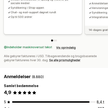
Tilpassede anmodninger
sociale medier
Anmeldelser
Syndikering i Shop-appen
Henvisninger
Chat- og mail-support døgnet rundt
Syndikering 
Op til 500 ordrer
Integration
14-dages grat
Indeholder maskinoversat tekst
Vis oprindelig
Alle gebyrer faktureres i USD. Tilbagevendende og brugsbaserede
gebyrer faktureres hver 30. dag.
Se alle prismuligheder
Anmeldelser
(8.880)
Samlet bedømmelse
4,9
5
8,4 t