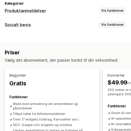
Kategorier
Produktanmeldelser
Vis funktioner
Visningsindstillinger
Socialt bevis
Vis funktioner
Kundeudtalelser
Anmeldelser med billeder
Indholdstyper
Anmeldelser med videoer
Stjernebedømmelser
Badges
Brugergenereret indhold
Fotos
Videoer
Anmeldelser
Karruseller
Mediegallerier
Gitterlayout
Priser
Faner eller sidebjælker
Side med alle anmeldelser
Visningsindstillinger
Vælg det abonnement, der passer bedst til din virksomhed.
Bedste anmeldelser
Højdepunkter fra anmeldelser
Antal anmeldelser
Tilpassede notifikationer
Flere sprog
Resumé af anmeldelser
Produktgruppering
Filtering
Feeds med købsmulighed
Tilpassede layouts
Begynder
Konverter
Udvidede kodestykker
$49.99
Gratis
Analyser
o
Metoder til indsamling af anmeldelser
300 ordrer er 
Engagementssporing
Konverteringssporing
yderligere 300
Anmodninger via mail
Funktioner
Brugergenereret indhold på sociale medier
Mails med anmodning om anmeldelser og
Funktioner
påmindelser
Pop op-vinduer
Formularer
Kampagner
Henvisninger
Smart AI-so
Tilbyd rabat for billedanmeldelser
Import og eksport
Migrering af anmeldelser
AI-opsummer
Over 17 widgets (Uddrag, Karruseller osv.)
AI-oversætte
SEO: Google rich snippets og schema
Syndikering af anmeldelser
Automatiseringer
Videoanmeld
Omdan anmeldelser til opslag og historier på