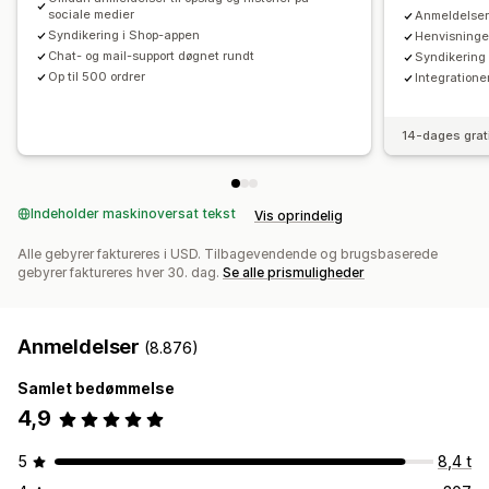
Tilpassede anmodninger
sociale medier
Anmeldelser
Syndikering i Shop-appen
Henvisninger
Chat- og mail-support døgnet rundt
Syndikering 
Op til 500 ordrer
Integration
14-dages grat
Indeholder maskinoversat tekst
Vis oprindelig
Alle gebyrer faktureres i USD. Tilbagevendende og brugsbaserede
gebyrer faktureres hver 30. dag.
Se alle prismuligheder
Anmeldelser
(8.876)
Samlet bedømmelse
4,9
5
8,4 t