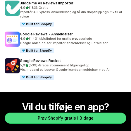
Judge.me Ali Reviews Importer
ud af 5 stjerner
4,9
(183)
•
Gratis
183 anmeldelser i alt
Importér AliExpress-anmeldelser, og få din dropshippingbutik til at
vokse
Built for Shopify
Google Reviews ‑ Anmeldelser
ud af 5 stjerner
4,9
(1.401)
•
Mulighed for gratis prøveperiode
1401 anmeldelser i alt
Google anmeldelser. Importer anmeldelser og udtalelser.
Built for Shopify
Google Reviews Rocket
ud af 5 stjerner
5,0
(539)
•
Gratis abonnement tilgængeligt
539 anmeldelser i alt
Vis, indsaml og besvar Google-kundeanmeldelser med AI.
Built for Shopify
Vil du tilføje en app?
Prøv Shopify gratis i 3 dage