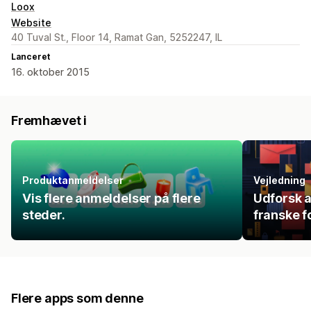
Loox
Website
40 Tuval St., Floor 14, Ramat Gan, 5252247, IL
Lanceret
16. oktober 2015
Fremhævet i
Produktanmeldelser
Vejledning
Vis flere anmeldelser på flere
Udforsk a
steder.
franske f
Flere apps som denne