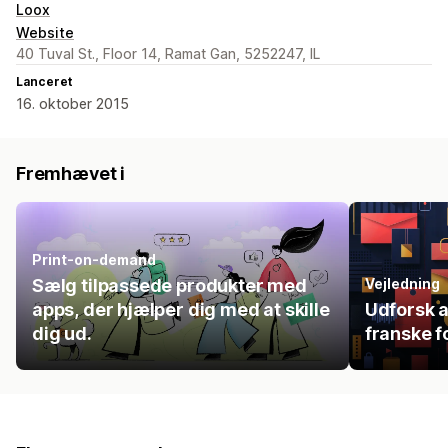
Loox
Website
40 Tuval St., Floor 14, Ramat Gan, 5252247, IL
Lanceret
16. oktober 2015
Fremhævet i
Print-on-demand
Sælg tilpassede produkter med
Vejledning
apps, der hjælper dig med at skille
Udforsk a
dig ud.
franske f