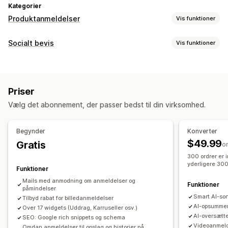
Kategorier
Produktanmeldelser
Vis funktioner
Visningsindstillinger
Socialt bevis
Vis funktioner
Kundeudtalelser
Anmeldelser med billeder
Indholdstyper
Anmeldelser med videoer
Stjernebedømmelser
Badges
Brugergenereret indhold
Fotos
Videoer
Anmeldelser
Karruseller
Mediegallerier
Gitterlayout
Priser
Faner eller sidebjælker
Side med alle anmeldelser
Visningsindstillinger
Vælg det abonnement, der passer bedst til din virksomhed.
Bedste anmeldelser
Højdepunkter fra anmeldelser
Antal anmeldelser
Tilpassede notifikationer
Flere sprog
Resumé af anmeldelser
Produktgruppering
Filtering
Feeds med købsmulighed
Tilpassede layouts
Begynder
Konverter
Udvidede kodestykker
$49.99
Gratis
Analyser
o
Metoder til indsamling af anmeldelser
300 ordrer er 
Engagementssporing
Konverteringssporing
yderligere 300
Anmodninger via mail
Funktioner
Brugergenereret indhold på sociale medier
Mails med anmodning om anmeldelser og
Funktioner
påmindelser
Pop op-vinduer
Formularer
Kampagner
Henvisninger
Smart AI-so
Tilbyd rabat for billedanmeldelser
Import og eksport
Migrering af anmeldelser
AI-opsummer
Over 17 widgets (Uddrag, Karruseller osv.)
AI-oversætte
SEO: Google rich snippets og schema
Syndikering af anmeldelser
Automatiseringer
Videoanmeld
Omdan anmeldelser til opslag og historier på