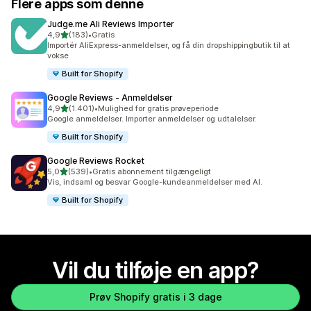
Flere apps som denne
Judge.me Ali Reviews Importer
ud af 5 stjerner
4,9
(183)
•
Gratis
183 anmeldelser i alt
Importér AliExpress-anmeldelser, og få din dropshippingbutik til at
vokse
Built for Shopify
Google Reviews ‑ Anmeldelser
ud af 5 stjerner
4,9
(1.401)
•
Mulighed for gratis prøveperiode
1401 anmeldelser i alt
Google anmeldelser. Importer anmeldelser og udtalelser.
Built for Shopify
Google Reviews Rocket
ud af 5 stjerner
5,0
(539)
•
Gratis abonnement tilgængeligt
539 anmeldelser i alt
Vis, indsaml og besvar Google-kundeanmeldelser med AI.
Built for Shopify
Vil du tilføje en app?
Prøv Shopify gratis i 3 dage