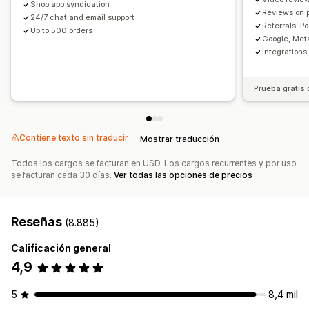
Shop app syndication
Solicitudes personalizadas
Reviews on 
24/7 chat and email support
Referrals: P
Up to 500 orders
Google, Meta
Integration
Prueba gratis 
Contiene texto sin traducir
Mostrar traducción
Todos los cargos se facturan en USD. Los cargos recurrentes y por uso
se facturan cada 30 días.
Ver todas las opciones de precios
Reseñas
(8.885)
Calificación general
4,9
5
8,4 mil