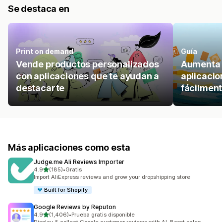
Se destaca en
Print on demand
Guía
Vende productos personalizados
Aumenta l
con aplicaciones que te ayudan a
aplicacio
destacarte
fácilment
Más aplicaciones como esta
Judge.me Ali Reviews Importer
de 5 estrellas
4.9
(185)
•
Gratis
185 reseñas en total
Import AliExpress reviews and grow your dropshipping store
Built for Shopify
Google Reviews by Reputon
de 5 estrellas
4.9
(1,406)
•
Prueba gratis disponible
1406 reseñas en total