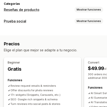
Categorías
Reseñas de producto
Mostrar funciones
Opciones de muestra
Prueba social
Mostrar funciones
Testimonios
Reseñas con fotos
Reseñas con videos
Tipo de contenido
Calificación por estrellas
Emblemas
Carruseles
UGC
Fotos
Videos
Reseñas
Galerías multimedia
Diseño de cuadrícula
Precios
Pestañas o barras laterales
Página de todas las reseñas
Opciones de muestra
Elige el plan que mejor se adapte a tu negocio.
Reseñas populares
Reseñas destacadas
Recuento de reseñas
Notificaciones personalizadas
Resúmenes de reseñas
Grupos de productos
Filtros
Múltiples idiomas
Feeds comprables
Beginner
Convert
Fragmentos enriquecidos
Diseños personalizados
$49.99
Gratis
a
Formas de recopilar reseñas
300 orders inc
Informes y estadísticas
additional 300
Solicitudes por correo electrónico
Funciones
Seguimiento de interacción
Seguimiento de conversión
Publicaciones en redes sociales
Ventanas emergentes
Review request emails & reminders
Funciones
Offer discounts for photo reviews
Formularios
Promociones
Recomendaciones
AI Smart Sor
17+ widgets (Snippets, Carousels, etc.)
Importar y exportar
Migración de reseñas
AI Summarie
SEO: Google rich snippets & schema
AI Translati
Sindicación de reseñas
Automatizaciones
Turn reviews into social posts & stories
Video revie