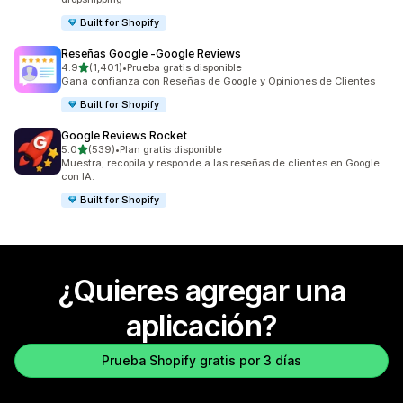
Built for Shopify
Reseñas Google ‑Google Reviews
de 5 estrellas
4.9
(1,401)
•
Prueba gratis disponible
1401 reseñas en total
Gana confianza con Reseñas de Google y Opiniones de Clientes
Built for Shopify
Google Reviews Rocket
de 5 estrellas
5.0
(539)
•
Plan gratis disponible
539 reseñas en total
Muestra, recopila y responde a las reseñas de clientes en Google
con IA.
Built for Shopify
¿Quieres agregar una
aplicación?
Prueba Shopify gratis por 3 días