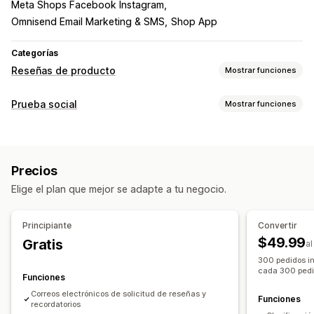
Meta Shops Facebook Instagram
Omnisend Email Marketing & SMS
Shop App
Categorías
Reseñas de producto
Mostrar funciones
Opciones de muestra
Prueba social
Mostrar funciones
Testimonios
Reseñas con fotos
Reseñas con videos
Tipo de contenido
Calificación por estrellas
Emblemas
Carruseles
UGC
Fotos
Videos
Reseñas
Galerías multimedia
Diseño de cuadrícula
Precios
Pestañas o barras laterales
Página de todas las reseñas
Opciones de muestra
Elige el plan que mejor se adapte a tu negocio.
Reseñas populares
Reseñas destacadas
Recuento de reseñas
Notificaciones personalizadas
Resúmenes de reseñas
Grupos de productos
Filtros
Múltiples idiomas
Feeds comprables
Principiante
Convertir
Fragmentos enriquecidos
Diseños personalizados
$49.99
Gratis
a
Formas de recopilar reseñas
300 pedidos in
Informes y estadísticas
cada 300 pedi
Solicitudes por correo electrónico
Funciones
Seguimiento de interacción
Seguimiento de conversión
Publicaciones en redes sociales
Ventanas emergentes
Correos electrónicos de solicitud de reseñas y
Funciones
recordatorios
Formularios
Promociones
Recomendaciones