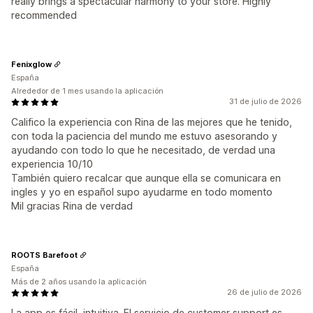
really brings a spectacular harmony to your store. Highly
recommended
Fenixglow
España
Alrededor de 1 mes usando la aplicación
31 de julio de 2026
Califico la experiencia con Rina de las mejores que he tenido,
con toda la paciencia del mundo me estuvo asesorando y
ayudando con todo lo que he necesitado, de verdad una
experiencia 10/10
También quiero recalcar que aunque ella se comunicara en
ingles y yo en español supo ayudarme en todo momento
Mil gracias Rina de verdad
ROOTS Barefoot
España
Más de 2 años usando la aplicación
26 de julio de 2026
La app es fácil, intuitiva. El servicio de customer support es