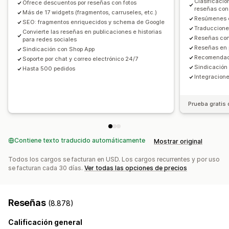
Clasificació
Ofrece descuentos por reseñas con fotos
reseñas con
Importar y exportar
Migración de reseñas
Más de 17 widgets (fragmentos, carruseles, etc.)
Resúmenes e
SEO: fragmentos enriquecidos y schema de Google
Sindicación de reseñas
Automatizaciones
Traduccione
Convierte las reseñas en publicaciones e historias
Solicitudes personalizadas
Reseñas con
para redes sociales
Reseñas en 
Sindicación con Shop App
Recomendaci
Soporte por chat y correo electrónico 24/7
Sindicación 
Hasta 500 pedidos
Integracione
Prueba gratis 
Contiene texto traducido automáticamente
Mostrar original
Todos los cargos se facturan en USD. Los cargos recurrentes y por uso
se facturan cada 30 días.
Ver todas las opciones de precios
Reseñas
(8.878)
Calificación general