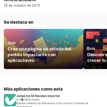
Fecha de lanzamiento
16 de octubre de 2015
Se destaca en
Guía
Crea una página de estado del
Guía
pedido impactante con
Descubre
aplicaciones.
crecer t
Más aplicaciones como esta
Judge.me Ali Reviews Importer
de 5 estrellas
4.9
(183)
•
Gratis
183 reseñas en total
Importa reseñas de AliExpress y haz crecer tu tienda de
dropshipping