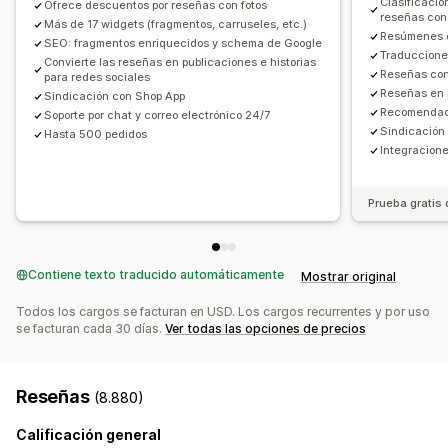
Clasificació
Ofrece descuentos por reseñas con fotos
reseñas con
Importar y exportar
Migración de reseñas
Más de 17 widgets (fragmentos, carruseles, etc.)
Resúmenes e
SEO: fragmentos enriquecidos y schema de Google
Sindicación de reseñas
Automatizaciones
Traduccione
Convierte las reseñas en publicaciones e historias
Solicitudes personalizadas
Reseñas con
para redes sociales
Reseñas en 
Sindicación con Shop App
Recomendaci
Soporte por chat y correo electrónico 24/7
Sindicación 
Hasta 500 pedidos
Integracione
Prueba gratis 
Contiene texto traducido automáticamente
Mostrar original
Todos los cargos se facturan en USD. Los cargos recurrentes y por uso
se facturan cada 30 días.
Ver todas las opciones de precios
Reseñas
(8.880)
Calificación general