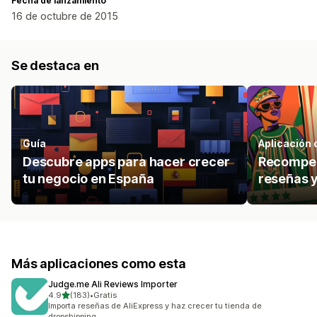
Fecha de lanzamiento
16 de octubre de 2015
Se destaca en
Guía
Aplicación
Descubre apps para hacer crecer
Recompens
tu negocio en España
reseñas 
Más aplicaciones como esta
Judge.me Ali Reviews Importer
de 5 estrellas
4.9
(183)
•
Gratis
183 reseñas en total
Importa reseñas de AliExpress y haz crecer tu tienda de
dropshipping