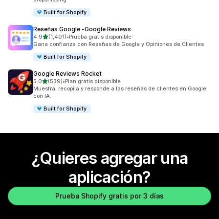
Built for Shopify
Reseñas Google ‑Google Reviews
de 5 estrellas
4.9
(1,401)
•
Prueba gratis disponible
1401 reseñas en total
Gana confianza con Reseñas de Google y Opiniones de Clientes
Built for Shopify
Google Reviews Rocket
de 5 estrellas
5.0
(539)
•
Plan gratis disponible
539 reseñas en total
Muestra, recopila y responde a las reseñas de clientes en Google
con IA.
Built for Shopify
¿Quieres agregar una
aplicación?
Prueba Shopify gratis por 3 días