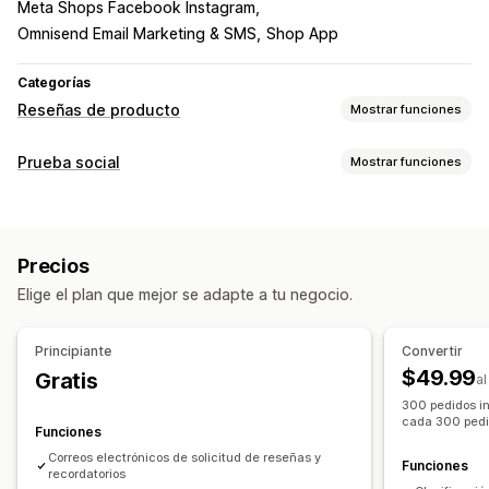
Meta Shops Facebook Instagram
Omnisend Email Marketing & SMS
Shop App
Categorías
Reseñas de producto
Mostrar funciones
Opciones de muestra
Prueba social
Mostrar funciones
Testimonios
Reseñas con fotos
Reseñas con videos
Tipo de contenido
Calificación por estrellas
Emblemas
Carruseles
UGC
Fotos
Videos
Reseñas
Galerías multimedia
Diseño de cuadrícula
Precios
Pestañas o barras laterales
Página de todas las reseñas
Opciones de muestra
Elige el plan que mejor se adapte a tu negocio.
Reseñas populares
Reseñas destacadas
Recuento de reseñas
Notificaciones personalizadas
Resúmenes de reseñas
Grupos de productos
Filtros
Múltiples idiomas
Feeds comprables
Principiante
Convertir
Fragmentos enriquecidos
Diseños personalizados
$49.99
Gratis
a
Formas de recopilar reseñas
300 pedidos in
Informes y estadísticas
cada 300 pedi
Solicitudes por correo electrónico
Funciones
Seguimiento de interacción
Seguimiento de conversión
Publicaciones en redes sociales
Ventanas emergentes
Correos electrónicos de solicitud de reseñas y
Funciones
recordatorios
Formularios
Promociones
Recomendaciones