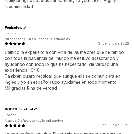
really brings a spectacular harmony to your store. Highly
recommended
Fenixglow
España
Alrededor de 1 mes usando la aplicación
31 de julio de 2026
Califico la experiencia con Rina de las mejores que he tenido,
con toda la paciencia del mundo me estuvo asesorando y
ayudando con todo lo que he necesitado, de verdad una
experiencia 10/10
También quiero recalcar que aunque ella se comunicara en
ingles y yo en español supo ayudarme en todo momento
Mil gracias Rina de verdad
ROOTS Barefoot
España
Más de 2 años usando la aplicación
26 de julio de 2026
La app es fácil, intuitiva. El servicio de customer support es