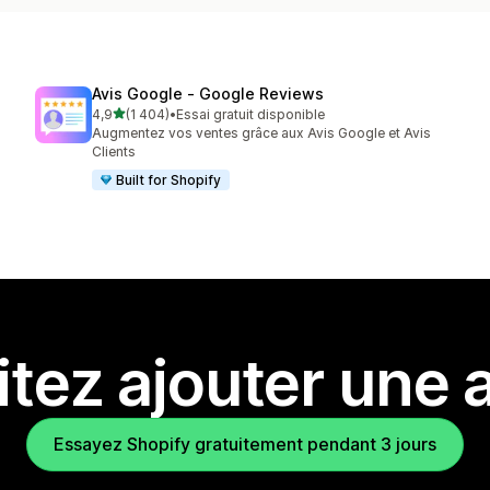
Avis Google ‑ Google Reviews
étoile(s) sur 5
4,9
(1 404)
•
Essai gratuit disponible
1404 avis au total
Augmentez vos ventes grâce aux Avis Google et Avis
Clients
Built for Shopify
tez ajouter une a
Essayez Shopify gratuitement pendant 3 jours