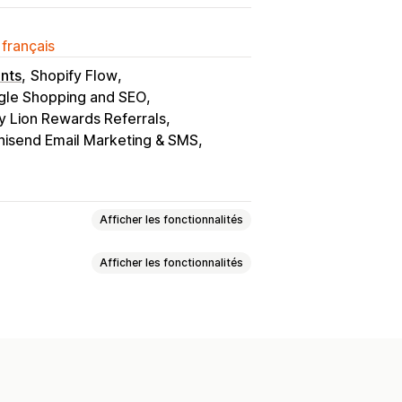
 français
nts
Shopify Flow
le Shopping and SEO
y Lion Rewards Referrals
isend Email Marketing & SMS
Afficher les fonctionnalités
Afficher les fonctionnalités
Évaluations par étoiles
Badges
timédias
Mise en page en grille
enant tous les avis
Meilleurs avis
s avis
Regroupement de produits
lisées
Multilingue
Flux achetables