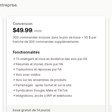
Mises en page personnalisées
Méthodes pour recueillir des avis
ntreprise.
Requêtes par e-mail
CGU sur les méd
Analyses de données
Promotions
Parrainages
Import et e
Suivi de l’engagement
Suivi des conv
Conversion
Association d’avis
Automatisations
R
$49.99
/ mois
300 commandes incluses dans le prix de base + 50 $ par
tranche de 300 commandes supplémentaires
Fonctionnalités
Tri intelligent et mise en évidence des avis par l’IA
Résumés et stories d’avis par l’IA
Traductions et réponses par l’IA
Avis avec vidéos
Avis sur les ensembles de produits
Parrainages : après l’achat et sur le site
Syndication Google, Meta et TikTok
Intégrations, accès à l’API et webhooks
Essai gratuit de 14 jour(s)