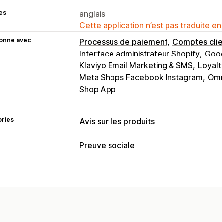
es
anglais
Cette application n’est pas traduite en
ionne avec
Processus de paiement
Comptes clie
Interface administrateur Shopify
Goog
Klaviyo Email Marketing & SMS
Loyalt
Meta Shops Facebook Instagram
Omn
Shop App
ories
Avis sur les produits
Options d’affichage
Preuve sociale
Témoignages
Avis photo
Avis vidéo
Types de contenus
Carrousels
Galeries de supports mul
CGU
Photos
Vidéos
Avis
Onglets ou barres latérales
Page cont
Caractéristiques des avis
Résumés de
Options d’affichage
Filtrage
Extraits enrichis
Nombre d’avis
Notifications personna