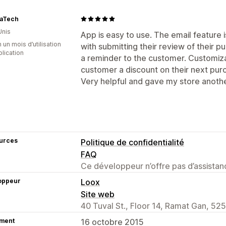
aTech
Unis
App is easy to use. The email feature i
 un mois d’utilisation
with submitting their review of their p
plication
a reminder to the customer. Customiz
customer a discount on their next purc
Very helpful and gave my store anothe
urces
Politique de confidentialité
FAQ
Ce développeur n’offre pas d’assistanc
oppeur
Loox
Site web
40 Tuval St., Floor 14, Ramat Gan, 525
ment
16 octobre 2015