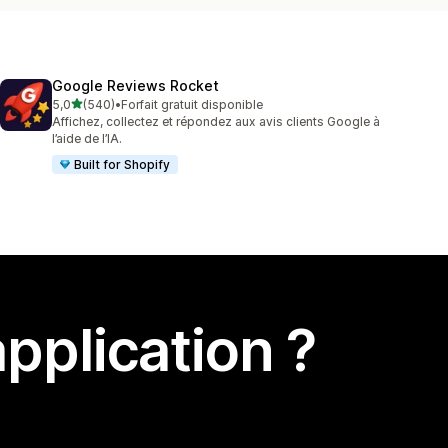
Google Reviews Rocket
étoile(s) sur 5
5,0
(540)
•
Forfait gratuit disponible
540 avis au total
Affichez, collectez et répondez aux avis clients Google à
l’aide de l’IA.
Built for Shopify
pplication ?