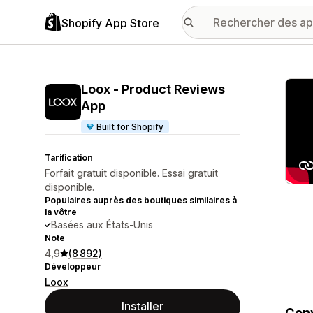
Shopify App Store
Galer
Loox ‑ Product Reviews
App
Built for Shopify
Tarification
Forfait gratuit disponible. Essai gratuit
disponible.
Populaires auprès des boutiques similaires à
la vôtre
Basées aux États-Unis
Note
4,9
(8 892)
Développeur
Loox
Installer
Conv