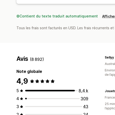
Contient du texte traduit automatiquement
Afficher
Tous les frais sont facturés en USD. Les frais récurrents et 
Avis
Sellyy
(8 892)
Austral
Environ
Note globale
de l’ap
4,9
5
8,4 k
Jouet
France
4
309
25 minu
3
43
l’appli
2
24