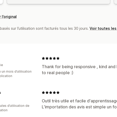
 l’original
basés sur l’utilisation sont facturés tous les 30 jours.
Voir toutes les
ie
Thank for being responsive , kind and help
 un mois d’utilisation
to real people :)
plication
s
Outil très utile et facile d'apprentissag
tes d’utilisation de
L'importation des avis est simple un fo
cation