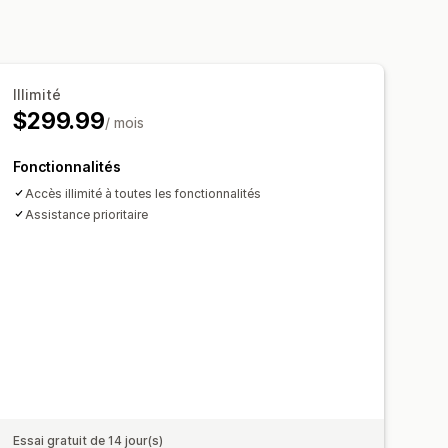
ias sociaux
Pop-ups
Formulaires
xport
Migration des avis
ersions
Illimité
equêtes personnalisées
$299.99
/ mois
Fonctionnalités
Accès illimité à toutes les fonctionnalités
Assistance prioritaire
Essai gratuit de 14 jour(s)