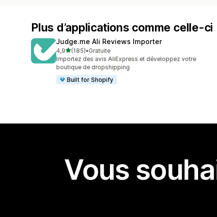
Plus d’applications comme celle-ci
Judge.me Ali Reviews Importer
étoile(s) sur 5
4,9
(185)
•
Gratuite
185 avis au total
Importez des avis AliExpress et développez votre
boutique de dropshipping
Built for Shopify
Vous souhai