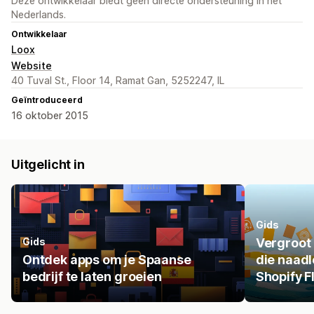
Deze ontwikkelaar biedt geen directe ondersteuning in het
Nederlands.
Ontwikkelaar
Loox
Website
40 Tuval St., Floor 14, Ramat Gan, 5252247, IL
Geïntroduceerd
16 oktober 2015
Uitgelicht in
Gids
Gids
Vergroot 
Ontdek apps om je Spaanse
die naad
bedrijf te laten groeien
Shopify F