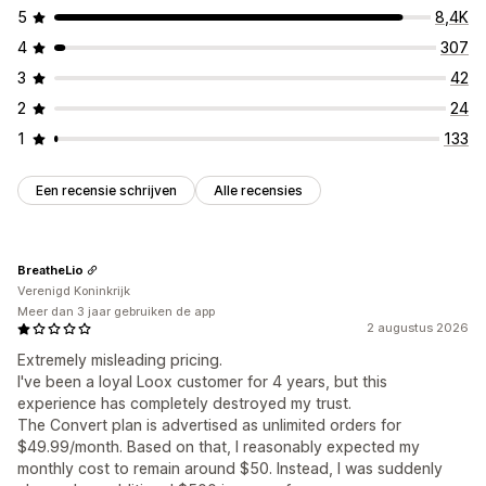
5
8,4K
4
307
3
42
2
24
1
133
Een recensie schrijven
Alle recensies
BreatheLio
Verenigd Koninkrijk
Meer dan 3 jaar gebruiken de app
2 augustus 2026
Extremely misleading pricing.
I've been a loyal Loox customer for 4 years, but this
experience has completely destroyed my trust.
The Convert plan is advertised as unlimited orders for
$49.99/month. Based on that, I reasonably expected my
monthly cost to remain around $50. Instead, I was suddenly