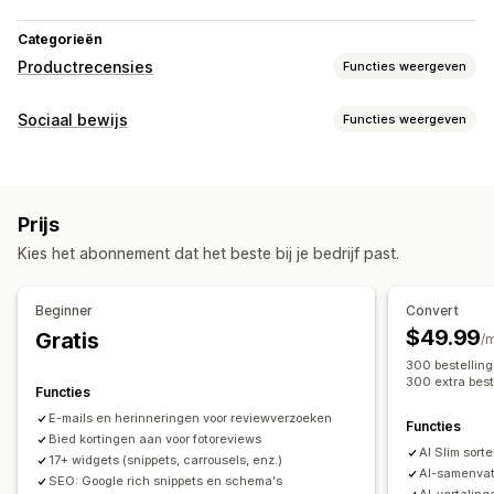
Categorieën
Productrecensies
Functies weergeven
Weergaveopties
Sociaal bewijs
Functies weergeven
Testimonials
Recensies met foto
Recensies met video
Contenttypes
Sterwaarderingen
Badges
Carrousels
Mediagalerijen
UGC
Foto's
Video's
Recensies
Grid-indeling
Tabbladen of zijbalken
Prijs
Pagina met alleen recensies
Beste recensies
Weergaveopties
Kies het abonnement dat het beste bij je bedrijf past.
Hoogtepunten uit recensies
Aantal recensies
Aangepaste meldingen
Meerdere talen
Samenvattingen van recensies
Productgroepering
Shoppable feeds
Aangepaste opmaak
Beginner
Convert
Filteren
Rich snippets
$49.99
Gratis
Analytics
/
Manieren om recensies te verzamelen
300 bestelling
Betrokkenheid volgen
Conversietracking
300 extra best
Verzoeken via e-mail
UGC van social media
Pop-ups
Functies
Formulieren
Aanbiedingen
Referrals
E-mails en herinneringen voor reviewverzoeken
Functies
Bied kortingen aan voor fotoreviews
Importeren en exporteren
Migratie van recensies
AI Slim sor
17+ widgets (snippets, carrousels, enz.)
Syndicatie van recensies
Automatiseringen
AI-samenvat
SEO: Google rich snippets en schema's