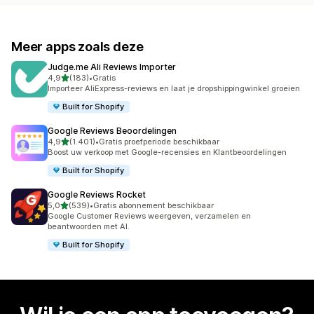
Meer apps zoals deze
Judge.me Ali Reviews Importer
van 5 sterren
4,9
(183)
•
Gratis
183 recensies in totaal
Importeer AliExpress-reviews en laat je dropshippingwinkel groeien
Built for Shopify
Google Reviews Beoordelingen
van 5 sterren
4,9
(1.401)
•
Gratis proefperiode beschikbaar
1401 recensies in totaal
Boost uw verkoop met Google-recensies en Klantbeoordelingen
Built for Shopify
Google Reviews Rocket
van 5 sterren
5,0
(539)
•
Gratis abonnement beschikbaar
539 recensies in totaal
Google Customer Reviews weergeven, verzamelen en
beantwoorden met AI.
Built for Shopify