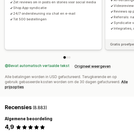
AI-vertaling
Aangepaste verzoeken
Zet reviews om in posts en stories voor social media
Videoreview
Shop App-syndicatie
Reviews op 
24/7 ondersteuning via chat en e-mail
Referrals: n
Tot 500 bestellingen
Syndicatie v
Integraties
Gratis proefp
Bevat automatisch vertaalde tekst
Origineel weergeven
Alle betalingen worden in USD gefactureerd. Terugkerende en op
gebruik gebaseerde kosten worden om de 30 dagen gefactureerd.
Alle
prijsopties
Recensies
(8.883)
Algemene beoordeling
4,9