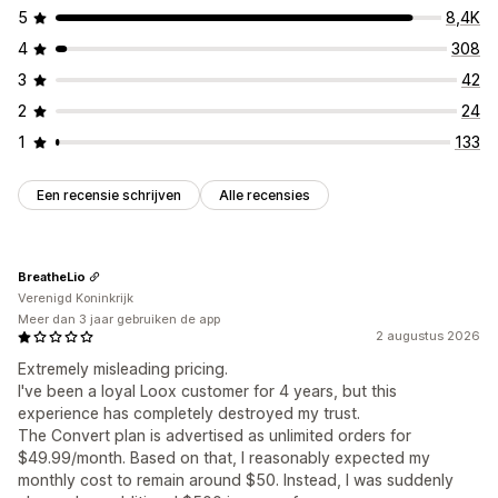
5
8,4K
4
308
3
42
2
24
1
133
Een recensie schrijven
Alle recensies
BreatheLio
Verenigd Koninkrijk
Meer dan 3 jaar gebruiken de app
2 augustus 2026
Extremely misleading pricing.
I've been a loyal Loox customer for 4 years, but this
experience has completely destroyed my trust.
The Convert plan is advertised as unlimited orders for
$49.99/month. Based on that, I reasonably expected my
monthly cost to remain around $50. Instead, I was suddenly