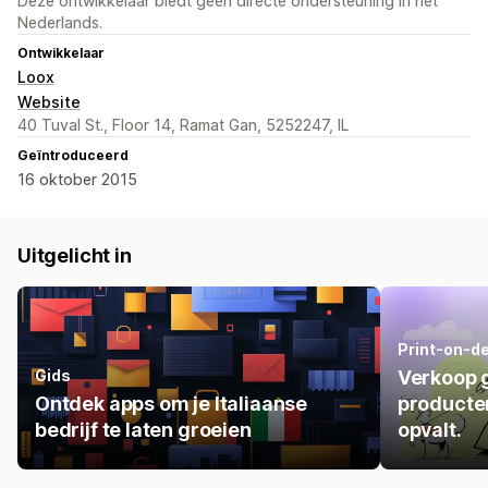
Deze ontwikkelaar biedt geen directe ondersteuning in het
Nederlands.
Ontwikkelaar
Loox
Website
40 Tuval St., Floor 14, Ramat Gan, 5252247, IL
Geïntroduceerd
16 oktober 2015
Uitgelicht in
Print-on-d
Gids
Verkoop 
Ontdek apps om je Italiaanse
producte
bedrijf te laten groeien
opvalt.