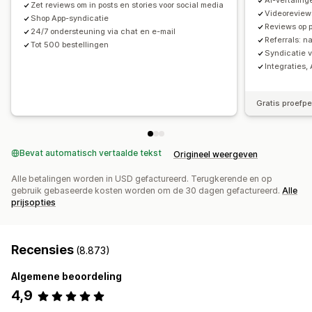
AI-vertaling
Aangepaste verzoeken
Zet reviews om in posts en stories voor social media
Videoreview
Shop App-syndicatie
Reviews op 
24/7 ondersteuning via chat en e-mail
Referrals: n
Tot 500 bestellingen
Syndicatie v
Integraties
Gratis proefp
Bevat automatisch vertaalde tekst
Origineel weergeven
Alle betalingen worden in USD gefactureerd. Terugkerende en op
gebruik gebaseerde kosten worden om de 30 dagen gefactureerd.
Alle
prijsopties
Recensies
(8.873)
Algemene beoordeling
4,9