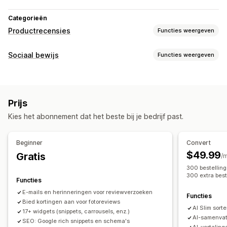
Categorieën
Productrecensies
Functies weergeven
Weergaveopties
Sociaal bewijs
Functies weergeven
Testimonials
Recensies met foto
Recensies met video
Contenttypes
Sterwaarderingen
Badges
Carrousels
Mediagalerijen
UGC
Foto's
Video's
Recensies
Grid-indeling
Tabbladen of zijbalken
Prijs
Pagina met alleen recensies
Beste recensies
Weergaveopties
Kies het abonnement dat het beste bij je bedrijf past.
Hoogtepunten uit recensies
Aantal recensies
Aangepaste meldingen
Meerdere talen
Samenvattingen van recensies
Productgroepering
Shoppable feeds
Aangepaste opmaak
Beginner
Convert
Filteren
Rich snippets
$49.99
Gratis
Analytics
/
Manieren om recensies te verzamelen
300 bestelling
Betrokkenheid volgen
Conversietracking
300 extra best
Verzoeken via e-mail
UGC van social media
Pop-ups
Functies
Formulieren
Aanbiedingen
Referrals
E-mails en herinneringen voor reviewverzoeken
Functies
Bied kortingen aan voor fotoreviews
Importeren en exporteren
Migratie van recensies
AI Slim sor
17+ widgets (snippets, carrousels, enz.)
Syndicatie van recensies
Automatiseringen
AI-samenvat
SEO: Google rich snippets en schema's