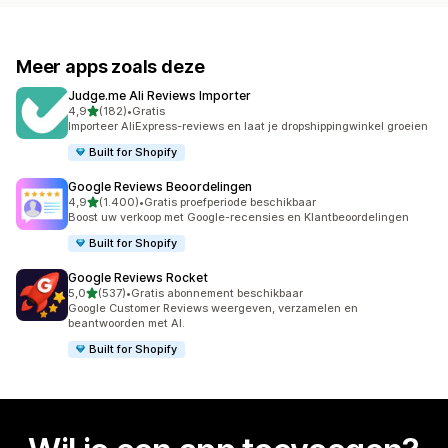
Meer apps zoals deze
Judge.me Ali Reviews Importer
van 5 sterren
4,9
(182)
•
Gratis
182 recensies in totaal
Importeer AliExpress-reviews en laat je dropshippingwinkel groeien
Built for Shopify
Google Reviews Beoordelingen
van 5 sterren
4,9
(1.400)
•
Gratis proefperiode beschikbaar
1400 recensies in totaal
Boost uw verkoop met Google-recensies en Klantbeoordelingen
Built for Shopify
Google Reviews Rocket
van 5 sterren
5,0
(537)
•
Gratis abonnement beschikbaar
537 recensies in totaal
Google Customer Reviews weergeven, verzamelen en
beantwoorden met AI.
Built for Shopify