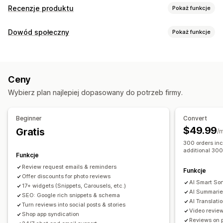
Recenzje produktu
Pokaż funkcje
Opcje wyświetlania
Dowód społeczny
Pokaż funkcje
Referencje
Recenzje ze zdjęciami
Recenzje z filmami
Typy zawartości
Liczba gwiazdek
Znaczki
Karuzele
Galerie multimediów
UGC
Zdjęcia
Filmy
Recenzje
Układ siatki
Karty lub paski boczne
Ceny
Strona wszystkich recenzji
Najlepsze recenzje
Opcje wyświetlania
Wybierz plan najlepiej dopasowany do potrzeb firmy.
Kluczowe informacje z recenzji
Streszczenie recenzji
Liczba recenzji
Niestandardowe powiadomienia
Grupowanie produktów
Filtrowanie
Wielojęzyczne
Beginner
Convert
Fragmenty rozszerzone
Pliki produktowe z produktami dostępnymi do zakupu
$49.99
Gratis
/
Układy niestandardowe
Sposoby zbierania recenzji
300 orders inc
additional 300
Prośby przez e-mail
UGC w mediach społecznościowych
Funkcje
Analizy
Wyskakujące okienka
Formularze
Promocje
Polecenia
Review request emails & reminders
Śledzenie zaangażowania
Śledzenie konwersji
Funkcje
Offer discounts for photo reviews
Import i eksport
Migracja recenzji
Syndykacja recenzji
AI Smart Sor
17+ widgets (Snippets, Carousels, etc.)
Automatyzacje
Niestandardowe prośby
AI Summarie
SEO: Google rich snippets & schema
AI Translati
Turn reviews into social posts & stories
Video revie
Shop app syndication
Reviews on 