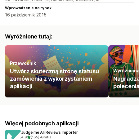
Wprowadzenie na rynek
16 październik 2015
Wyróżnione tutaj:
Przewodnik
Utwórz skuteczną stronę statusu
Wyróżniona
zamówienia z wykorzystaniem
Nagradzaj
aplikacji
polecenia
Więcej podobnych aplikacji
Judge.me Ali Reviews Importer
na 5 gwiazdek
4,9
(185)
•
Gratis