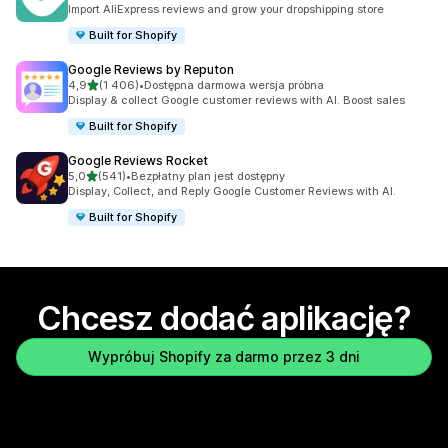
Łączna liczba recenzji: 185
Import AliExpress reviews and grow your dropshipping store
Built for Shopify
Google Reviews by Reputon
na 5 gwiazdek
4,9
(1 406)
•
Dostępna darmowa wersja próbna
Łączna liczba recenzji: 1406
Display & collect Google customer reviews with AI. Boost sales
Built for Shopify
Google Reviews Rocket
na 5 gwiazdek
5,0
(541)
•
Bezpłatny plan jest dostępny
Łączna liczba recenzji: 541
Display, Collect, and Reply Google Customer Reviews with AI.
Built for Shopify
Chcesz dodać aplikację?
Wypróbuj Shopify za darmo przez 3 dni