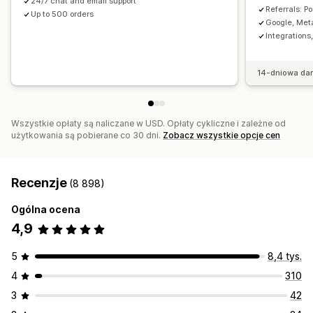
24/7 chat and email support
Referrals: P
Up to 500 orders
Google, Meta
Integration
14-dniowa da
Wszystkie opłaty są naliczane w USD. Opłaty cykliczne i zależne od
użytkowania są pobierane co 30 dni.
Zobacz wszystkie opcje cen
Recenzje
(8 898)
Ogólna ocena
4,9
5
8,4 tys.
4
310
3
42