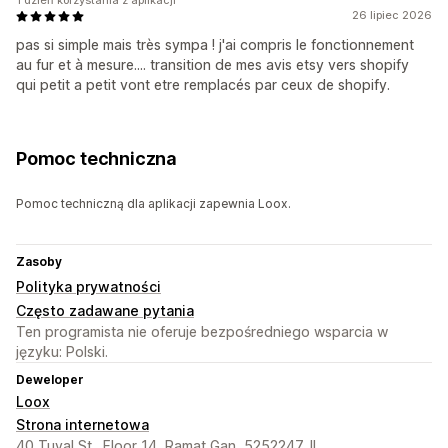
1 dzień korzystania z aplikacji
26 lipiec 2026
pas si simple mais très sympa ! j'ai compris le fonctionnement
au fur et à mesure.... transition de mes avis etsy vers shopify
qui petit a petit vont etre remplacés par ceux de shopify.
Pomoc techniczna
Pomoc techniczną dla aplikacji zapewnia Loox.
Zasoby
Polityka prywatności
Często zadawane pytania
Ten programista nie oferuje bezpośredniego wsparcia w
języku: Polski.
Deweloper
Loox
Strona internetowa
40 Tuval St., Floor 14, Ramat Gan, 5252247, IL