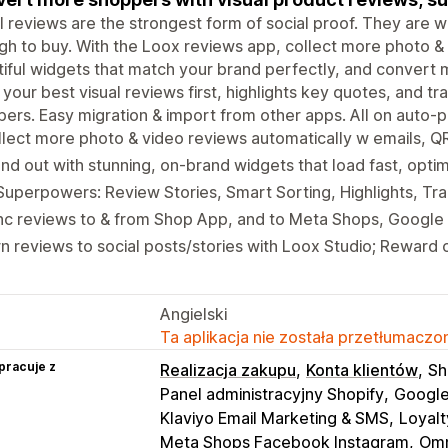
l reviews are the strongest form of social proof. They are w
h to buy. With the Loox reviews app, collect more photo & 
iful widgets that match your brand perfectly, and convert m
 your best visual reviews first, highlights key quotes, and tr
ers. Easy migration & import from other apps. All on auto-pi
lect more photo & video reviews automatically w emails, Q
nd out with stunning, on-brand widgets that load fast, opti
Superpowers: Review Stories, Smart Sorting, Highlights, Tra
nc reviews to & from Shop App, and to Meta Shops, Google
n reviews to social posts/stories with Loox Studio; Reward 
Angielski
Ta aplikacja nie została przetłumaczon
pracuje z
Realizacja zakupu
Konta klientów
Sh
Panel administracyjny Shopify
Google
Klaviyo Email Marketing & SMS
Loyalt
Meta Shops Facebook Instagram
Omn