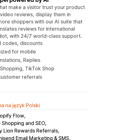
hat make a visitor trust your product
video reviews, display them in
ore shoppers with our AI suite that
anslates reviews for international
lot, with 24/7 world-class support.
R codes, discounts
mized for mobile
nslations, Replies
 Shopping, TikTok Shop
customer referrals
a na język Polski
opify Flow
 Shopping and SEO
y Lion Rewards Referrals
isend Email Marketing & SMS