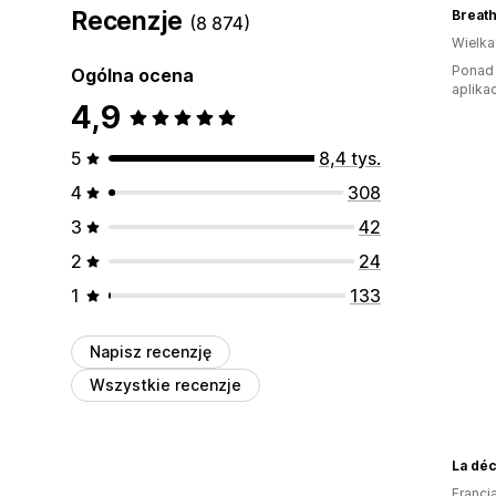
Recenzje
Breat
(8 874)
Wielka
Ponad 
Ogólna ocena
aplikac
4,9
5
8,4 tys.
4
308
3
42
2
24
1
133
Napisz recenzję
Wszystkie recenzje
La dé
Francj