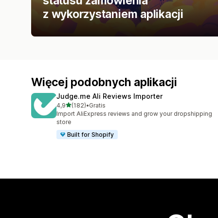
statusu zamówienia
z wykorzystaniem aplikacji
Więcej podobnych aplikacji
Judge.me Ali Reviews Importer
na 5 gwiazdek
4,9
(182)
•
Gratis
Łączna liczba recenzji: 182
Import AliExpress reviews and grow your dropshipping
store
Built for Shopify