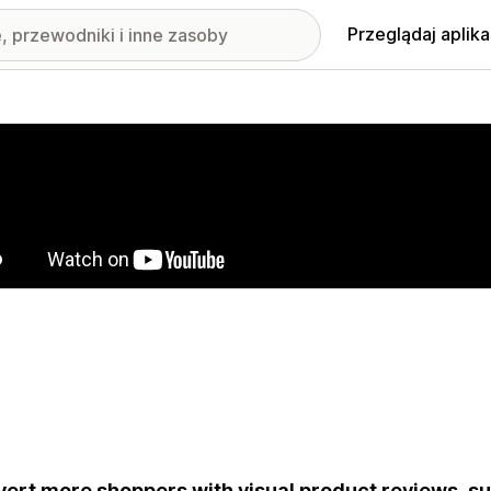
Przeglądaj aplika
nione obrazy w galerii
ert more shoppers with visual product reviews, s