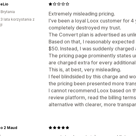
heLio
 Brytania
Extremely misleading pricing.
3 lata korzystania z
I've been a loyal Loox customer for 4 
ji
completely destroyed my trust.
The Convert plan is advertised as unl
Based on that, I reasonably expected
$50. Instead, I was suddenly charged 
The pricing page prominently states un
are charged extra for every additional 
This is, at best, very misleading.
I feel blindsided by this charge and w
the pricing been presented more trans
I cannot recommend Loox based on this
review platform, read the billing terms
alternative with clearer, more transpar
co 2 Maud
a