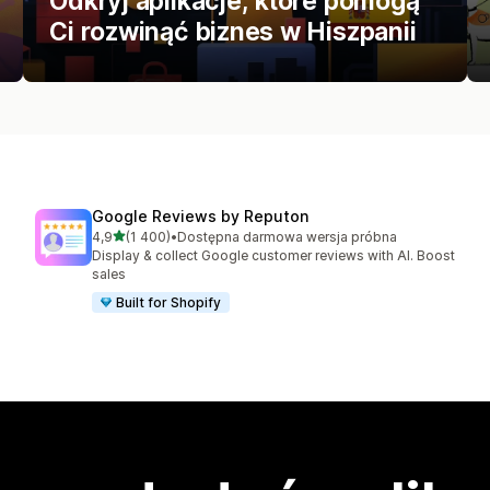
Odkryj aplikacje, które pomogą
Ci rozwinąć biznes w Hiszpanii
Google Reviews by Reputon
na 5 gwiazdek
4,9
(1 400)
•
Dostępna darmowa wersja próbna
Łączna liczba recenzji: 1400
Display & collect Google customer reviews with AI. Boost
sales
Built for Shopify