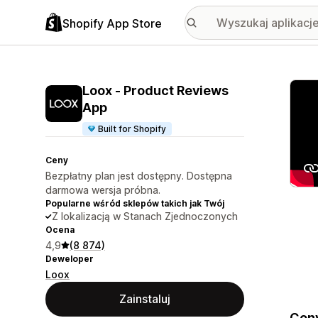
Shopify App Store
Wyróż
Loox ‑ Product Reviews
App
Built for Shopify
Ceny
Bezpłatny plan jest dostępny. Dostępna
darmowa wersja próbna.
Popularne wśród sklepów takich jak Twój
Z lokalizacją w Stanach Zjednoczonych
Ocena
4,9
(8 874)
Deweloper
Loox
Zainstaluj
Conv