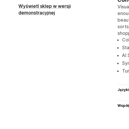
Wyświetl sklep w wersji
Visua
demonstracyjnej
enoug
beaut
sorts
shopp
Col
Sta
AI 
Sy
Tur
Języki
Współ