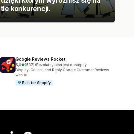
dzięki którym wyróżnisz się na
tle konkurencji.
Google Reviews Rocket
na 5 gwiazdek
5,0
(537)
•
Bezpłatny plan jest dostępny
Łączna liczba recenzji: 537
Display, Collect, and Reply Google Customer Reviews
with AI.
Built for Shopify