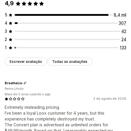
4,9
5
8,4 mil
4
307
3
42
2
24
1
133
Escrever avaliação
Todas as avaliações
BreatheLio
Reino Unido
Mais de 3 anos usando o app
2 de agosto de 2026
Extremely misleading pricing.
I've been a loyal Loox customer for 4 years, but this
experience has completely destroyed my trust.
The Convert plan is advertised as unlimited orders for
$49.99/month. Based on that, I reasonably expected my