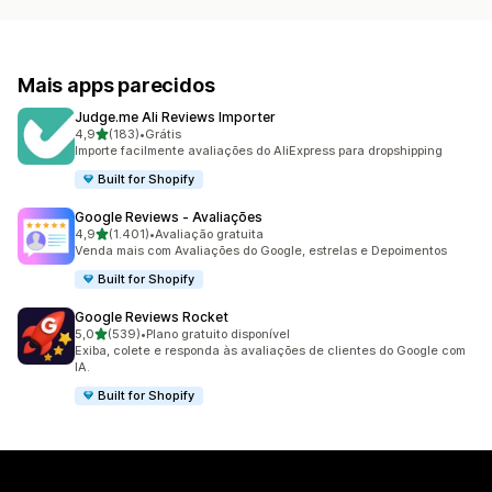
Mais apps parecidos
Judge.me Ali Reviews Importer
de 5 estrelas
4,9
(183)
•
Grátis
183 avaliações ao todo
Importe facilmente avaliações do AliExpress para dropshipping
Built for Shopify
Google Reviews ‑ Avaliações
de 5 estrelas
4,9
(1.401)
•
Avaliação gratuita
1401 avaliações ao todo
Venda mais com Avaliações do Google, estrelas e Depoimentos
Built for Shopify
Google Reviews Rocket
de 5 estrelas
5,0
(539)
•
Plano gratuito disponível
539 avaliações ao todo
Exiba, colete e responda às avaliações de clientes do Google com
IA.
Built for Shopify