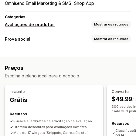
Omnisend Email Marketing & SMS
Shop App
Categorias
Avaliações de produtos
Mostrar os recursos
Opções de exibição
Prova social
Mostrar os recursos
Depoimentos
Avaliações por fotos
Avaliações por vídeos
Tipos de conteúdo
Avaliações por estrelas
Selos
Carrosséis
UGC
Fotos
Vídeos
Avaliações
Galerias de mídia
Layout de grade
Abas ou barras laterais
Preços
Página de todas as avaliações
Principais avaliações
Opções de exibição
Escolha o plano ideal para o negócio.
Highlights de avaliações
Resumos de avaliações
Contagem de avaliações
Notificações personalizadas
Agrupamento de produtos
Filtragem
Rich snippets
Em vários idiomas
Feeds com opção de compra
Iniciante
Converter
Layouts automáticos
Maneiras de obter avaliações
$49.99
Grátis
/
Solicitações por e-mail
UGC para redes sociais
Pop-ups
300 pedidos i
Análises
cada 300 pedi
Formulários
Promoções
Indicações
Recursos
Acompanhamento de engajamento
Importação e exportação
Migração de avaliações
E-mails e lembretes de solicitação de avaliação
Acompanhamento de conversões
Recursos
Ofereça descontos para avaliações com foto
Sindicação de avaliações
Automações
Classificaçã
Mais de 17 widgets (Snippets, Carrosséis etc.)
por IA