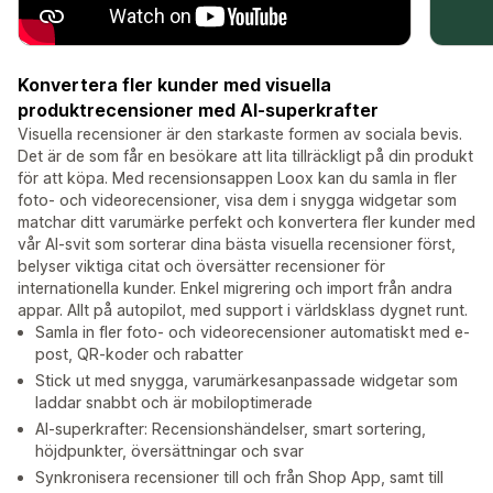
Konvertera fler kunder med visuella
produktrecensioner med AI-superkrafter
Visuella recensioner är den starkaste formen av sociala bevis.
Det är de som får en besökare att lita tillräckligt på din produkt
för att köpa. Med recensionsappen Loox kan du samla in fler
foto- och videorecensioner, visa dem i snygga widgetar som
matchar ditt varumärke perfekt och konvertera fler kunder med
vår AI-svit som sorterar dina bästa visuella recensioner först,
belyser viktiga citat och översätter recensioner för
internationella kunder. Enkel migrering och import från andra
appar. Allt på autopilot, med support i världsklass dygnet runt.
Samla in fler foto- och videorecensioner automatiskt med e-
post, QR-koder och rabatter
Stick ut med snygga, varumärkesanpassade widgetar som
laddar snabbt och är mobiloptimerade
AI-superkrafter: Recensionshändelser, smart sortering,
höjdpunkter, översättningar och svar
Synkronisera recensioner till och från Shop App, samt till