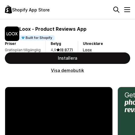
Shopify App Store
Loox ‑ Product Reviews App
Built for Shopify
Priser
Betyg
Utvecklare
Gratisplan tillgänglig
4,9
(8 877)
Loox
Installera
Visa demobutik