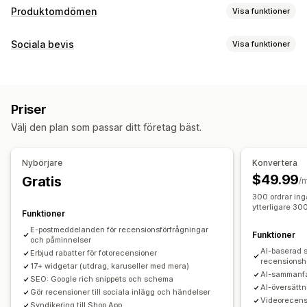
Produktomdömen
Visa funktioner
Visningsalternativ
Sociala bevis
Visa funktioner
Berättelser
Fotorecensioner
Videorecensioner
Innehållstyper
Stjärnklassificering
Märken
Karuseller
Mediagallerier
UGC
Foton
Videor
Recensioner
Rutnätslayout
Flikar eller sidopaneler
Priser
En sida med alla recensioner
Positiva recensioner
Visningsalternativ
Välj den plan som passar ditt företag bäst.
Höjdpunkter från recensioner
Antal recensioner
Anpassade meddelanden
Flera språk
Sammanfattningar av recensioner
Produktgrupper
Köpbara flöden
Anpassade layouter
Nybörjare
Konvertera
Filtrering
Textfragment
$49.99
Gratis
Analysverktyg
/
Metoder för insamling av recensioner
300 ordrar ing
Spårning av engagemang
Konverteringsspårning
ytterligare 30
Förfrågningar via e-post
Funktioner
Användargenererat innehåll i sociala medier
E-postmeddelanden för recensionsförfrågningar
Funktioner
och påminnelser
Popup-fönster
Formulär
Kampanjer
Hänvisningar
AI-baserad s
Erbjud rabatter för fotorecensioner
recensionsh
Import och export
Migrering av recensioner
17+ widgetar (utdrag, karuseller med mera)
AI-sammanfa
SEO: Google rich snippets och schema
Syndikering av recensioner
Automatiseringar
AI-översättn
Gör recensioner till sociala inlägg och händelser
Anpassade förfrågningar
Videorecens
Syndikering till Shop App