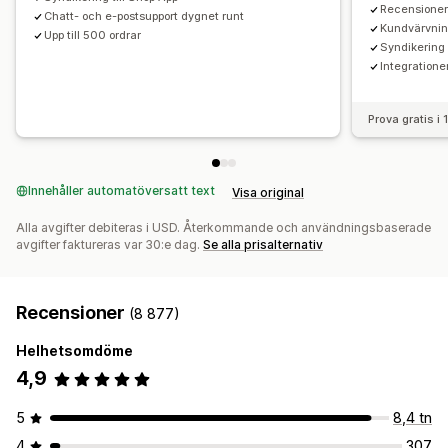
Recensioner
Chatt- och e-postsupport dygnet runt
Kundvärvnin
Upp till 500 ordrar
Syndikering 
Integratione
Prova gratis i
Innehåller automatöversatt text
Visa original
Alla avgifter debiteras i USD. Återkommande och användningsbaserade
avgifter faktureras var 30:e dag.
Se alla prisalternativ
Recensioner
(8 877)
Helhetsomdöme
4,9
5
8,4 tn
4
307