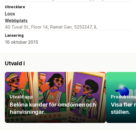
Utvecklare
Loox
Webbplats
40 Tuval St., Floor 14, Ramat Gan, 5252247, IL
Lansering
16 oktober 2015
Utvald i
Utvald app
Produktom
Belöna kunder för omdömen och
Visa fler
hänvisningar.
ställen.