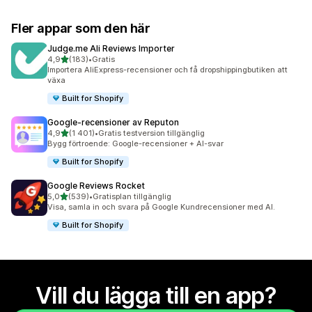
Fler appar som den här
Judge.me Ali Reviews Importer
av 5 stjärnor
4,9
(183)
•
Gratis
183 recensioner totalt
Importera AliExpress-recensioner och få dropshippingbutiken att
växa
Built for Shopify
Google‑recensioner av Reputon
av 5 stjärnor
4,9
(1 401)
•
Gratis testversion tillgänglig
1401 recensioner totalt
Bygg förtroende: Google-recensioner + AI-svar
Built for Shopify
Google Reviews Rocket
av 5 stjärnor
5,0
(539)
•
Gratisplan tillgänglig
539 recensioner totalt
Visa, samla in och svara på Google Kundrecensioner med AI.
Built for Shopify
Vill du lägga till en app?