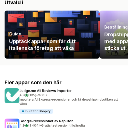
Utvald i
Beställning
Guide
Dropship
Upptäck appar som får ditt
med appar
italienska företag att växa
sticka ut.
Fler appar som den här
Judge.me Ali Reviews Importer
av 5 stjärnor
4,9
(185)
•
Gratis
185 recensioner totalt
Importera AliExpress-recensioner och få dropshippingbutiken att
växa
Built for Shopify
Google‑recensioner av Reputon
av 5 stjärnor
4,9
(1 404)
•
Gratis testversion tillgänglig
1404 recensioner totalt