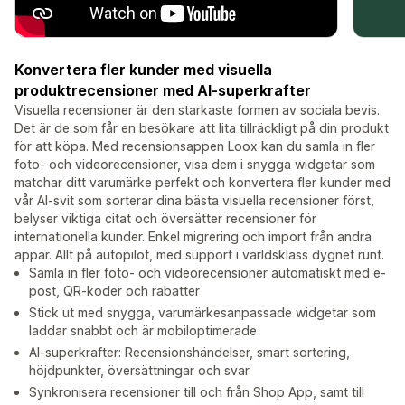
Konvertera fler kunder med visuella
produktrecensioner med AI-superkrafter
Visuella recensioner är den starkaste formen av sociala bevis.
Det är de som får en besökare att lita tillräckligt på din produkt
för att köpa. Med recensionsappen Loox kan du samla in fler
foto- och videorecensioner, visa dem i snygga widgetar som
matchar ditt varumärke perfekt och konvertera fler kunder med
vår AI-svit som sorterar dina bästa visuella recensioner först,
belyser viktiga citat och översätter recensioner för
internationella kunder. Enkel migrering och import från andra
appar. Allt på autopilot, med support i världsklass dygnet runt.
Samla in fler foto- och videorecensioner automatiskt med e-
post, QR-koder och rabatter
Stick ut med snygga, varumärkesanpassade widgetar som
laddar snabbt och är mobiloptimerade
AI-superkrafter: Recensionshändelser, smart sortering,
höjdpunkter, översättningar och svar
Synkronisera recensioner till och från Shop App, samt till