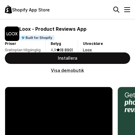
Shopify App Store
Loox ‑ Product Reviews App
Built for Shopify
Priser
Betyg
Utvecklare
Gratisplan tillgänglig
4,9
(8 890)
Loox
Installera
Visa demobutik