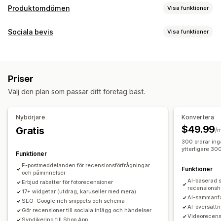
Produktomdömen
Visa funktioner
Visningsalternativ
Sociala bevis
Visa funktioner
Berättelser
Fotorecensioner
Videorecensioner
Innehållstyper
Stjärnklassificering
Märken
Karuseller
Mediagallerier
UGC
Foton
Videor
Recensioner
Rutnätslayout
Flikar eller sidopaneler
Priser
En sida med alla recensioner
Positiva recensioner
Visningsalternativ
Välj den plan som passar ditt företag bäst.
Höjdpunkter från recensioner
Antal recensioner
Anpassade meddelanden
Flera språk
Sammanfattningar av recensioner
Produktgrupper
Köpbara flöden
Anpassade layouter
Nybörjare
Konvertera
Filtrering
Textfragment
$49.99
Gratis
Analysverktyg
/
Metoder för insamling av recensioner
300 ordrar ing
Spårning av engagemang
Konverteringsspårning
ytterligare 30
Förfrågningar via e-post
Funktioner
Användargenererat innehåll i sociala medier
E-postmeddelanden för recensionsförfrågningar
Funktioner
och påminnelser
Popup-fönster
Formulär
Kampanjer
Hänvisningar
AI-baserad s
Erbjud rabatter för fotorecensioner
recensionsh
Import och export
Migrering av recensioner
17+ widgetar (utdrag, karuseller med mera)
AI-sammanfa
SEO: Google rich snippets och schema
Syndikering av recensioner
Automatiseringar
AI-översättn
Gör recensioner till sociala inlägg och händelser
Anpassade förfrågningar
Videorecens
Syndikering till Shop App