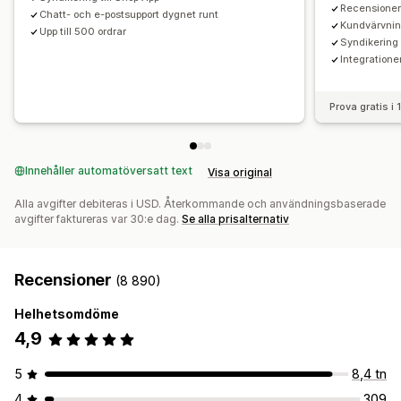
Recensioner
Chatt- och e-postsupport dygnet runt
Kundvärvnin
Upp till 500 ordrar
Syndikering 
Integratione
Prova gratis i
Innehåller automatöversatt text
Visa original
Alla avgifter debiteras i USD. Återkommande och användningsbaserade
avgifter faktureras var 30:e dag.
Se alla prisalternativ
Recensioner
(8 890)
Helhetsomdöme
4,9
5
8,4 tn
4
309